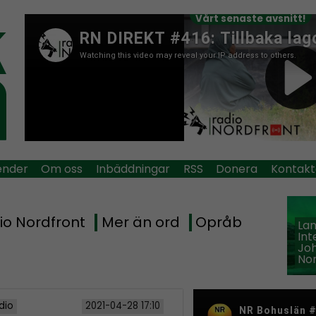
Vårt senaste avsnitt!
ender
Om oss
Inbäddningar
RSS
Donera
Kontakt
io Nordfront
Mer än ord
Opråb
La
Int
Jo
Nor
dio
2021-04-28 17:10