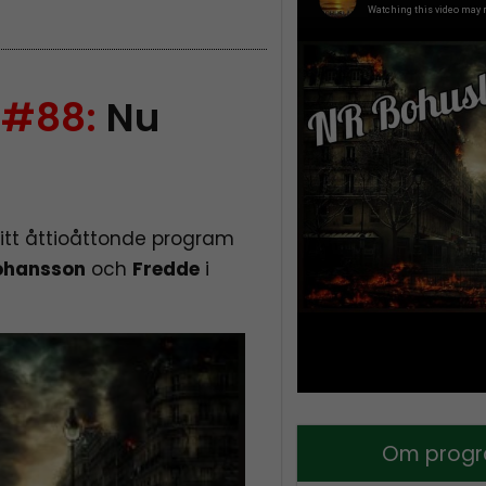
 #88:
Nu
sitt åttioåttonde program
ohansson
och
Fredde
i
Om progr