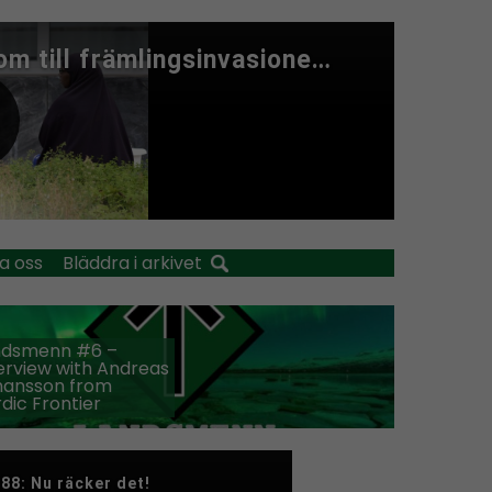
a oss
Bläddra i arkivet
ndsmenn #6 –
erview with Andreas
hansson from
dic Frontier