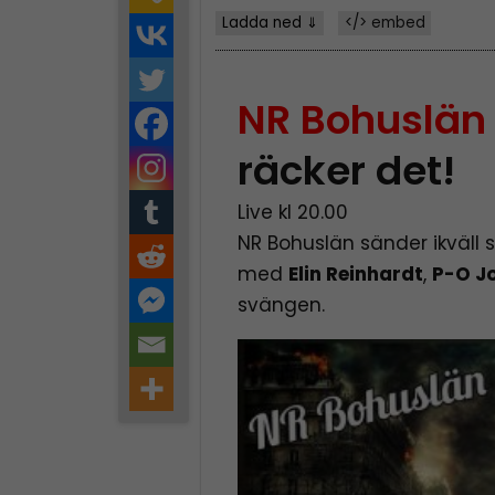
Ladda ned ⇓
</> embed
NR Bohuslän
räcker det!
Live kl 20.00
NR Bohuslän sänder ikväll 
med
Elin Reinhardt
,
P-O J
svängen.