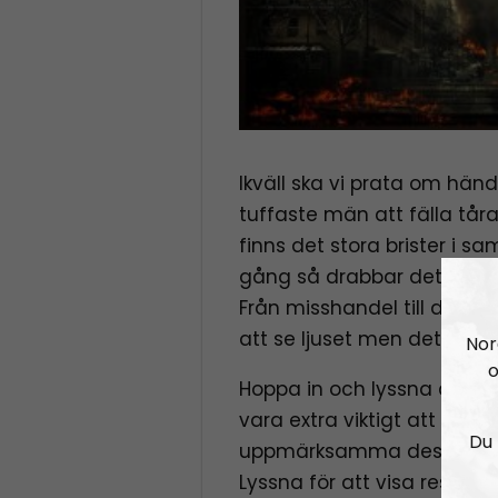
Ikväll ska vi prata om händ
tuffaste män att fälla tå
finns det stora brister i 
gång så drabbar det de me
Från misshandel till dödsfa
att se ljuset men det finns
Nor
o
Hoppa in och lyssna då de
vara extra viktigt att höra 
Du 
uppmärksamma dessa avs
Lyssna för att visa respekt