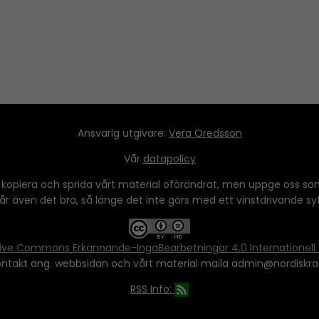
s
e
t
r
o
i
n
c
r
e
Ansvarig utgivare:
Vera Oredsson
a
Vår
datapolicy
s
e
 kopiera och sprida vårt material oförändrat, men uppge oss som
 går även det bra, så länge det inte görs med ett vinstdrivande syfte
o
r
d
ive Commons Erkännande-IngaBearbetningar 4.0 Internationell 
e
ontakt ang. webbsidan och vårt material maila admin@nordiskra
c
RSS Info:
r
e