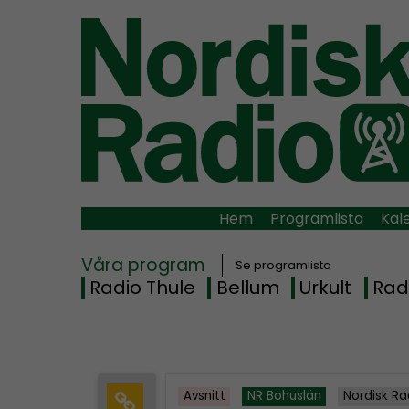
Hem
Programlista
Kal
Våra program
Se programlista
Radio Thule
Bellum
Urkult
Rad
Avsnitt
NR Bohuslän
Nordisk Ra