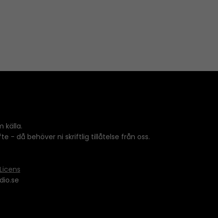
n
A
r
r
o
w
k
e
y
s
 källa.
t
 - då behöver ni skriftlig tillåtelse från oss.
o
i
n
Licens
c
dio.se
r
e
a