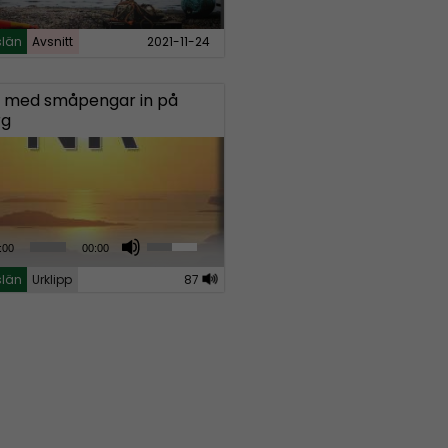
slän
Avsnitt
2021-11-24
k med småpengar in på
rg
U
:00
00:00
s
slän
Urklipp
87
e
U
p
/
D
o
w