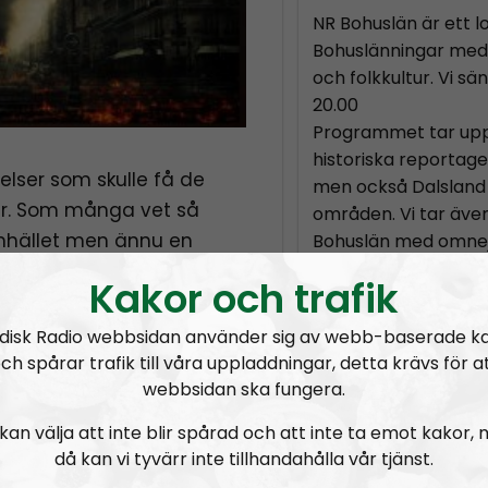
NR Bohuslän är ett l
Bohuslänningar med f
och folkkultur. Vi s
20.00
Programmet tar upp
historiska reportage
elser som skulle få de
men också Dalsland
rar. Som många vet så
områden. Vi tar även
samhället men ännu en
Bohuslän med omnej
Programmet drivs av
st oskyldiga barnen.
Kakor och trafik
Fredde i svängen. El
ll så kan det vara svårt
Radio Regeringen
 en lösning.
disk Radio webbsidan använder sig av webb-baserade k
Som nyhetsförmedlar
ch spårar trafik till våra uppladdningar, detta krävs för a
tomrum. Programme
tta avsnittet kommer att
webbsidan ska fungera.
som lokal mainstrea
på för att
tar upp. Vi beskrive
kan välja att inte blir spårad och att inte ta emot kakor,
kyvärda händelser.
då kan vi tyvärr inte tillhandahålla vår tjänst.
verkligheten som de
 för de oskyldiga som är
Vi tar gärna in andr