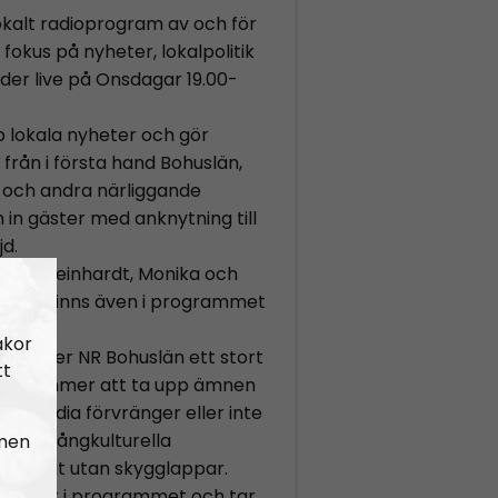
okalt radioprogram av och för
okus på nyheter, lokalpolitik
änder live på Onsdagar 19.00-
 lokala nyheter och gör
 från i första hand Bohuslän,
 och andra närliggande
 in gäster med anknytning till
d.
 Elin Reinhardt, Monika och
in återfinns även i programmet
akor
e fyller NR Bohuslän ett stort
tt
t kommer att ta upp ämnen
m-media förvränger eller inte
r den mångkulturella
 men
n ser ut utan skygglappar.
a röster i programmet och tar