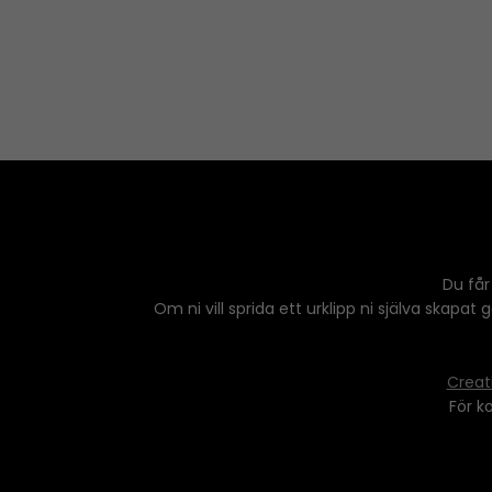
e
n
r
A
r
r
o
w
k
e
y
s
Du får
t
Om ni vill sprida ett urklipp ni själva skapat
o
i
n
Creat
c
För k
r
e
a