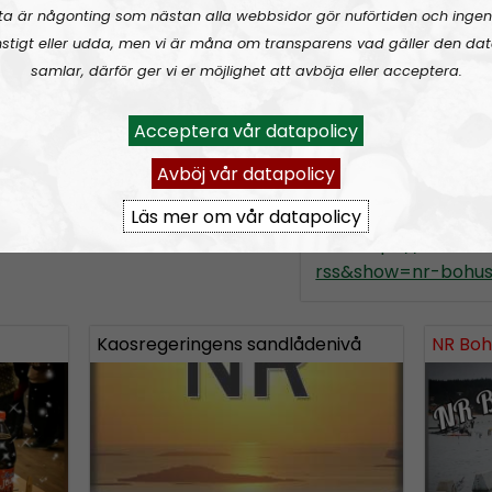
liv och sprid detta
ta är någonting som nästan alla webbsidor gör nuförtiden och ingen
tacksamt emot tips 
stigt eller udda, men vi är måna om transparens vad gäller den dat
programmet. Har du 
samlar, därför ger vi er möjlighet att avböja eller acceptera.
mångkulturella kaos
i chatten på Telegram som
händer i Bohuslän, t
nde chattgrupp “
Acceptera vår datapolicy
Mejla oss på
nrbohus
Avböj vår datapolicy
Prenumerera på NR
Läs mer om vår datapolicy
RSS:
https://nordis
rss&show=nr-bohus
Kaosregeringens sandlådenivå
NR Boh