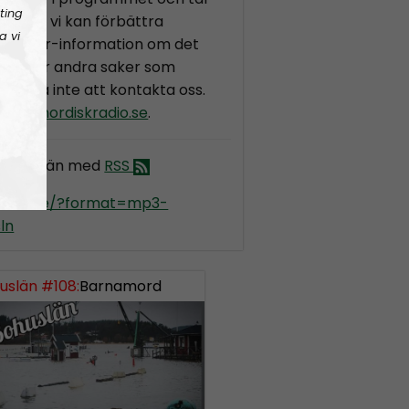
ting
på hur vi kan förbättra
a vi
insider-information om det
et eller andra saker som
veka då inte att kontakta oss.
lan@nordiskradio.se
.
 Bohuslän med
RSS
kradio.se/?format=mp3-
ln
uslän #108:
Barnamord