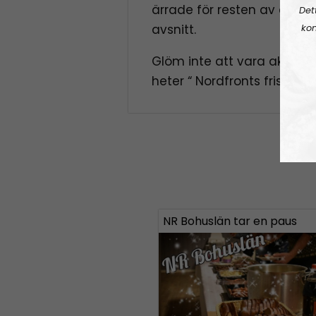
ärrade för resten av deras 
Det
avsnitt.
kon
Glöm inte att vara aktiv 
heter “ Nordfronts friståe
NR Bohuslän tar en paus