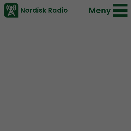
Meny
Nordisk Radio
Vårt senaste avsnitt!
Avsnitt
NR Bohuslän
Nordisk Radio
2021-04-14 17:19
Ladda ned ⇓
</> embed
NR Bohuslän #86:
Snus
Live kl 20.00
NR Bohuslän sänder ikväll sitt åttiosjätte program med