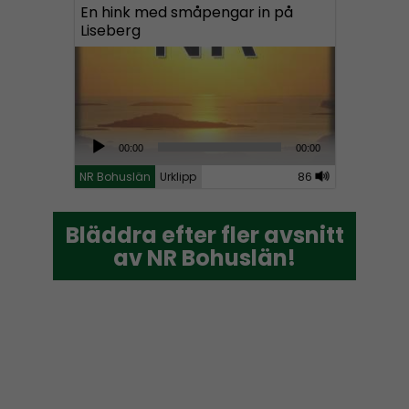
En hink med småpengar in på
Liseberg
A
00:00
00:00
u
NR Bohuslän
Urklipp
86
d
i
Bläddra efter fler avsnitt
Bläddra efter fler avsnitt
o
av NR Bohuslän!
av NR Bohuslän!
P
l
a
y
e
r