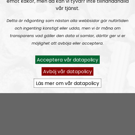
nrbohuslan@nordiskradio.se
.
emot kakor, men då kan vi tyvärr inte tillhandahålla
vår tjänst.
Prenumerera på NR Bohuslän med
RSS
Detta är någonting som nästan alla webbsidor gör nuförtiden
och ingenting konstigt eller udda, men vi är måna om
RSS:
https://nordiskradio.se/?format=mp3-
transparens vad gäller den data vi samlar, därför ger vi er
rss&show=nr-bohusln
möjlighet att avböja eller acceptera.
NR Bohuslän tar en paus
Acceptera vår datapolicy
Avböj vår datapolicy
Läs mer om vår datapolicy
Elin Reinhardt
Blogginlägg
2021-12-08
Kaosregeringens sandlådenivå