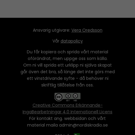
Ansvarig utgivare:
Vera Oredsson
Vår
datapolicy
Du får kopiera och sprida vårt material
oförändrat, men uppge oss som källa.
Om ni vill sprida ett urklipp ni själva skapat
går även det bra, så länge det inte görs med
ett vinstdrivande syfte - då behöver ni
skriftlig tillåtelse från oss.
Creative Commons Erkännande-
IngaBearbetningar 4.0 Internationell Licens
För kontakt ang. webbsidan och vårt
material maila admin@nordiskradio.se