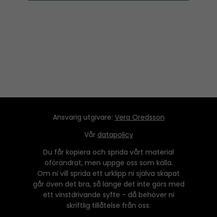
a
y
e
r
Ansvarig utgivare:
Vera Oredsson
Vår
datapolicy
Du får kopiera och sprida vårt material
oförändrat, men uppge oss som källa.
Om ni vill sprida ett urklipp ni själva skapat
går även det bra, så länge det inte görs med
ett vinstdrivande syfte - då behöver ni
skriftlig tillåtelse från oss.