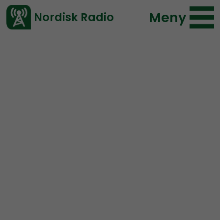
Meny
Nordisk Radio
Vårt senaste avsnitt!
Avsnitt
NR Bohuslän
Nordisk Radio
2021-03-17 17:18
Ladda ned ⇓
</> embed
NR Bohuslän #83:
100
miljarder!