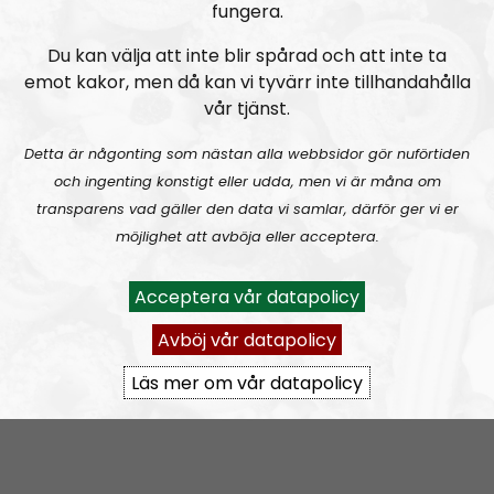
fungera.
Vi tar gärna in andra röster i programmet och tar
tacksamt emot tips på hur vi kan förbättra
Du kan välja att inte blir spårad och att inte ta
programmet. Har du insider-information om det
emot kakor, men då kan vi tyvärr inte tillhandahålla
mångkulturella kaoset eller andra saker som händer i
vår tjänst.
Bohuslän, tveka då inte att kontakta oss. Mejla oss på
Detta är någonting som nästan alla webbsidor gör nuförtiden
nrbohuslan@nordiskradio.se
.
och ingenting konstigt eller udda, men vi är måna om
transparens vad gäller den data vi samlar, därför ger vi er
Prenumerera på NR Bohuslän med
RSS
möjlighet att avböja eller acceptera.
RSS:
https://nordiskradio.se/?format=mp3-
rss&show=nr-bohusln
Acceptera vår datapolicy
Avböj vår datapolicy
NR Bohuslän tar en paus
Läs mer om vår datapolicy