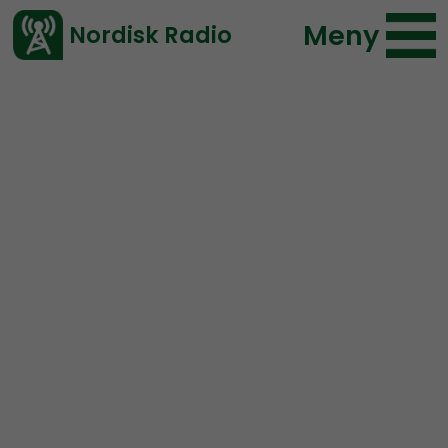
Meny
Nordisk Radio
Vårt senaste avsnitt!
Avsnitt
NR Bohuslän
Nordisk Radio
2020-05-27 17:52
Ladda ned ⇓
</> embed
NR Bohuslän #59:
Våldsamma barn