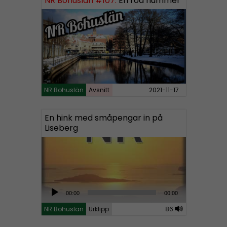
NR Bohuslän #107:
En röd hummer
o
P
l
a
y
e
r
NR Bohuslän
Avsnitt
2021-11-17
En hink med småpengar in på
Liseberg
A
00:00
00:00
u
NR Bohuslän
Urklipp
86
d
i