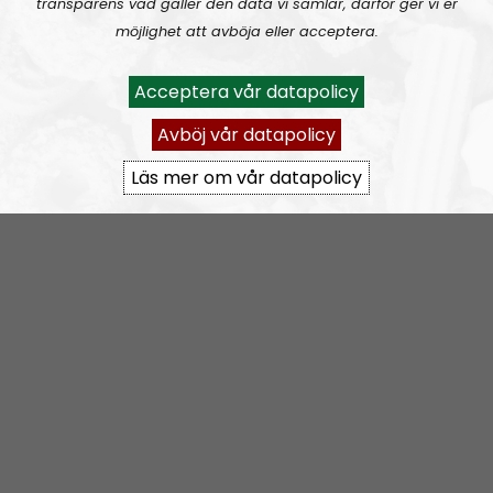
Nordfront, Box 52, 77222 Grängesberg“.
transparens vad gäller den data vi samlar, därför ger vi er
Märk donationen “NR BOHUSLÄN”.
möjlighet att avböja eller acceptera.
Acceptera vår datapolicy
Avböj vår datapolicy
Läs mer om vår datapolicy