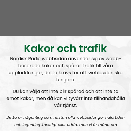
ekonomiskt eller i vilken form som helst, t ex genom att
inte medverka i försvårandet för eller trakasserier av
dess medlemmar och aktiviteter. Det går inte att vänta
längre, DU måste offra något för att dina barnbarn ska
slippa betala för den mångkultur vi äldre mot bättre
Kakor och trafik
vetande släppte fram. Gå med i Kampen för att rädda
vårt gamla och fria Norden innan det är försent!
Nordisk Radio webbsidan använder sig av webb-
baserade kakor och spårar trafik till våra
/Janne
uppladdningar, detta krävs för att webbsidan ska
fungera.
Du kan lyssna på avsnittet antingen här i artikeln eller på
Spreaker.com
klockan 20:00.
Du kan välja att inte blir spårad och att inte ta
emot kakor, men då kan vi tyvärr inte tillhandahålla
Skicka gärna bilder till oss, bilder relaterade till nyheter,
vår tjänst.
bilder på bohuslänsk natur eller vackra platser. Ni skickar
dessa till
nrbohuslan@nordiskradio.com
Detta är någonting som nästan alla webbsidor gör nuförtiden
Kontantdonationer: Skicka till “Nordfront Att: Radio
och ingenting konstigt eller udda, men vi är måna om