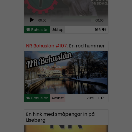
A
00:00
00:00
u
NR Bohuslän
Urklipp
166
d
i
NR Bohuslän #107:
En röd hummer
o
P
l
a
y
e
r
NR Bohuslän
Avsnitt
2021-11-17
En hink med småpengar in på
Liseberg