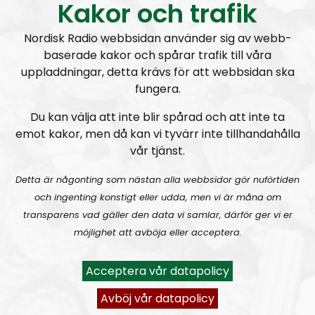
tar även in gäster med anknytning till Bohuslän med
Kakor och trafik
omnejd.
Programmet drivs av Elin Reinhardt, Monika och
Nordisk Radio webbsidan använder sig av webb-
Fredde i svängen. Elin återfinns även i programmet
baserade kakor och spårar trafik till våra
Radio Regeringen
uppladdningar, detta krävs för att webbsidan ska
fungera.
Som nyhetsförmedlare fyller NR Bohuslän ett stort
tomrum. Programmet kommer att ta upp ämnen
Du kan välja att inte blir spårad och att inte ta
som lokal mainstream-media förvränger eller inte
emot kakor, men då kan vi tyvärr inte tillhandahålla
tar upp. Vi beskriver den mångkulturella verkligheten
vår tjänst.
som den ser ut utan skygglappar.
Vi tar gärna in andra röster i programmet och tar
Detta är någonting som nästan alla webbsidor gör nuförtiden
tacksamt emot tips på hur vi kan förbättra
och ingenting konstigt eller udda, men vi är måna om
programmet. Har du insider-information om det
transparens vad gäller den data vi samlar, därför ger vi er
mångkulturella kaoset eller andra saker som händer i
möjlighet att avböja eller acceptera.
Bohuslän, tveka då inte att kontakta oss. Mejla oss på
nrbohuslan@nordiskradio.se
.
Acceptera vår datapolicy
Avböj vår datapolicy
Prenumerera på NR Bohuslän med
RSS