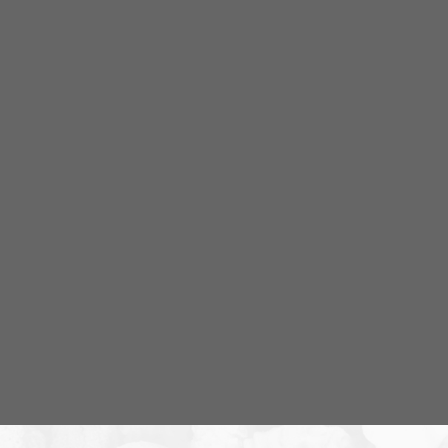
Om programmet NR Bohuslän
NR Bohuslän är ett lokalt radioprogram av och för
Bohuslänningar med fokus på nyheter, lokalpolitik
och folkkultur. Vi sänder live på Onsdagar 19.00-20.00
Programmet tar upp lokala nyheter och gör
historiska reportage från i första hand Bohuslän, men
också Dalsland och andra närliggande områden. Vi