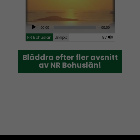
A
00:00
00:00
u
NR Bohuslän
Urklipp
87
d
i
Bläddra efter fler avsnitt
Bläddra efter fler avsnitt
o
av NR Bohuslän!
av NR Bohuslän!
P
l
a
y
e
r