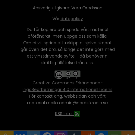
Ansvarig utgivare:
Vera Oredsson
Vår
datapolicy
Du får kopiera och sprida vårt material
oförändrat, men uppge oss som källa.
Om ni vill sprida ett urklipp ni själva skapat
går även det bra, så länge det inte görs med
ett vinstdrivande syfte - då behöver ni
skriftlig tillåtelse från oss.
Creative Commons Erkännande-
IngaBearbetningar 4.0 Internationell Licens
För kontakt ang. webbsidan och vårt
material maila admin@nordiskradio.se
RSS Info: