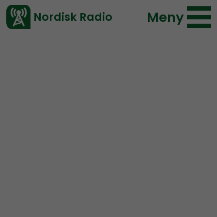
Meny
Nordisk Radio
Vårt senaste avsnitt!
Avsnitt
NR Bohuslän
Elin Reinhardt
2019-03-20 14:35
Ladda ned ⇓
</> embed
NR Bohuslän #5:
Inbördeskrig inom