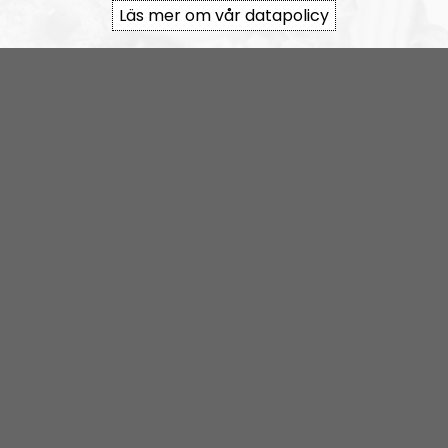
Läs mer om vår datapolicy
RSS:
https://nordiskradio.se/?format=mp3-
rss&show=nr-bohusln
NR Bohuslän tar en paus
Elin Reinhardt
Blogginlägg
2021-12-08
Kaosregeringens sandlådenivå