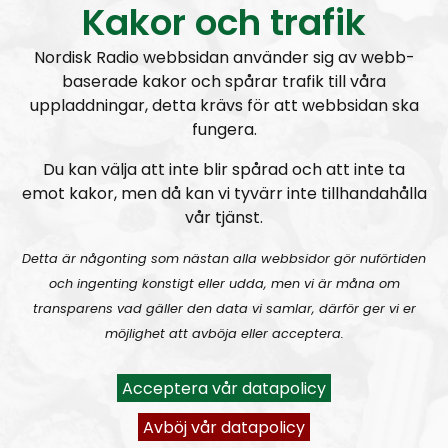
tar även in gäster med anknytning till Bohuslän med
Kakor och trafik
omnejd.
Programmet drivs av Elin Reinhardt, Monika och
Nordisk Radio webbsidan använder sig av webb-
baserade kakor och spårar trafik till våra
Fredde i svängen. Elin återfinns även i programmet
uppladdningar, detta krävs för att webbsidan ska
Radio Regeringen
fungera.
Som nyhetsförmedlare fyller NR Bohuslän ett stort
tomrum. Programmet kommer att ta upp ämnen
Du kan välja att inte blir spårad och att inte ta
som lokal mainstream-media förvränger eller inte
emot kakor, men då kan vi tyvärr inte tillhandahålla
tar upp. Vi beskriver den mångkulturella verkligheten
vår tjänst.
som den ser ut utan skygglappar.
Vi tar gärna in andra röster i programmet och tar
Detta är någonting som nästan alla webbsidor gör nuförtiden
tacksamt emot tips på hur vi kan förbättra
och ingenting konstigt eller udda, men vi är måna om
programmet. Har du insider-information om det
transparens vad gäller den data vi samlar, därför ger vi er
mångkulturella kaoset eller andra saker som händer i
möjlighet att avböja eller acceptera.
Bohuslän, tveka då inte att kontakta oss. Mejla oss på
nrbohuslan@nordiskradio.se
.
Acceptera vår datapolicy
Avböj vår datapolicy
Prenumerera på NR Bohuslän med
RSS