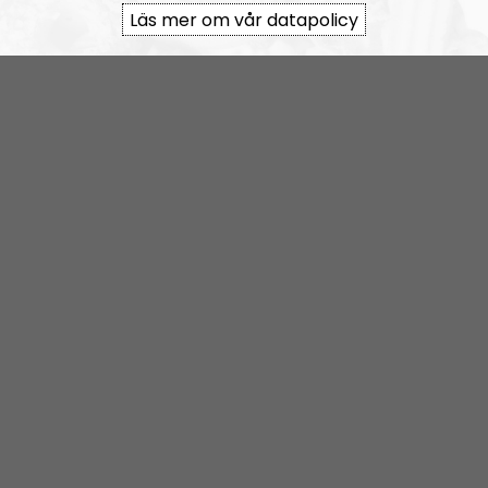
Läs mer om vår datapolicy
RSS:
https://nordiskradio.se/?format=mp3-
rss&show=nr-bohusln
NR Bohuslän tar en paus
Elin Reinhardt
Blogginlägg
2021-12-08
Kaosregeringens sandlådenivå