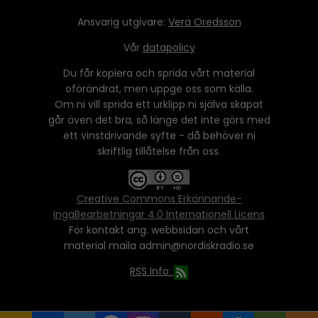
Ansvarig utgivare:
Vera Oredsson
Vår
datapolicy
Du får kopiera och sprida vårt material
oförändrat, men uppge oss som källa.
Om ni vill sprida ett urklipp ni själva skapat
går även det bra, så länge det inte görs med
ett vinstdrivande syfte - då behöver ni
skriftlig tillåtelse från oss.
Creative Commons Erkännande-
IngaBearbetningar 4.0 Internationell Licens
För kontakt ang. webbsidan och vårt
material maila admin@nordiskradio.se
RSS Info: