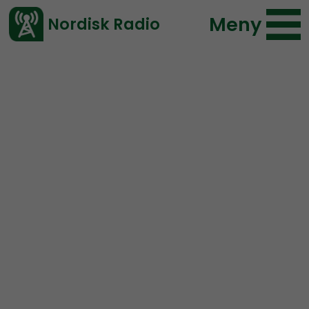
Meny
Nordisk Radio
Vårt senaste avsnitt!
Avsnitt
NR Bohuslän
Nordisk Radio
2019-10-09 17:25
Ladda ned ⇓
</> embed
NR Bohuslän #29:
Vart
tog empatin vägen?