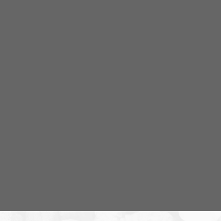
Om programmet NR Bohuslän
NR Bohuslän är ett lokalt radioprogram av och för
Bohuslänningar med fokus på nyheter, lokalpolitik
och folkkultur. Vi sänder live på Onsdagar 19.00-20.00
Programmet tar upp lokala nyheter och gör
historiska reportage från i första hand Bohuslän, men
också Dalsland och andra närliggande områden. Vi