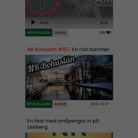
A
00:00
00:00
u
NR Bohuslän
Urklipp
166
d
i
NR Bohuslän #107:
En röd hummer
o
P
l
a
y
e
r
NR Bohuslän
Avsnitt
2021-11-17
En hink med småpengar in på
Liseberg