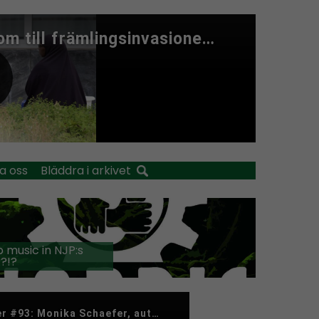
a oss
Bläddra i arkivet
 music in NJP:s
?!?