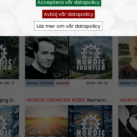
RSS:
https://nordis
Acceptera vår datapolicy
rss&show=nordic-fr
Avböj vår datapolicy
Läs mer om vår datapolicy
 Logos Revealed
NORDIC FRONTIER #283:
Warren Balogh of Warstrike
NORDIC
4-06-17
Nordic Frontier
Avsnitt
2024-06-10
Nordic Fr
 Dissident
NORDIC FRONTIER #280:
Remembering 2023 and looking forward
NORDIC