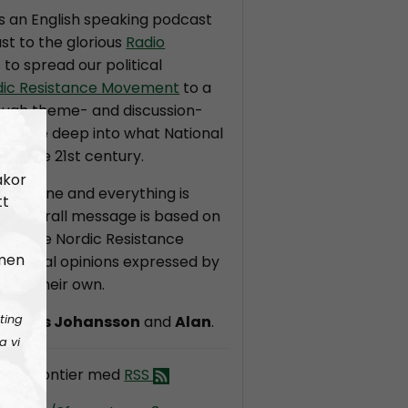
is an English speaking podcast
st to the glorious
Radio
s to spread our political
dic Resistance Movement
to a
ough theme- and discussion-
ll dive deep into what National
r in the 21st century.
akor
t in stone and everything is
tt
the overall message is based on
on of the Nordic Resistance
 men
dividual opinions expressed by
 are their own.
ting
ndreas Johansson
and
Alan
.
a vi
dic Frontier med
RSS