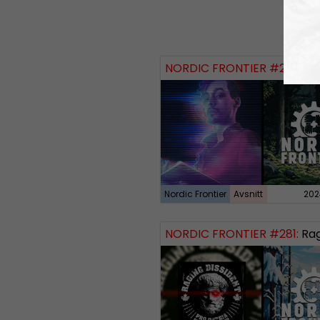
NORDIC FRONTIER #284:
Zach of
Nordic Frontier
Avsnitt
202
NORDIC FRONTIER #281:
Raging