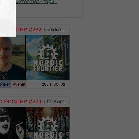
kradio.se/?format=mp3-
ontier
 FRONTIER #282:
Tuukka Kuru of Sinimusta Liike
ontier
Avsnitt
2024-06-02
 FRONTIER #279:
The Ferryman’s Toll