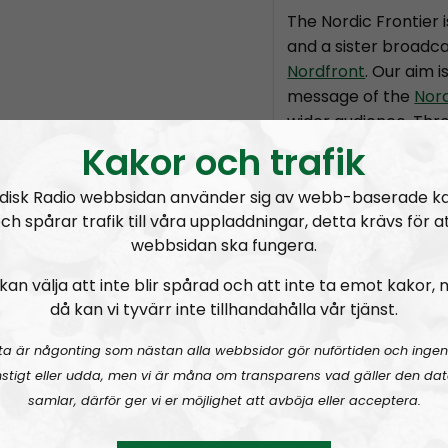
The Nordic Frontier 
and a sister broadca
Nordfront
. Our aim i
message of the
Nor
wider audience. Thr
based episodes we wi
Kakor och trafik
Socialism has to offe
disk Radio webbsidan använder sig av webb-baserade k
The format is not se
ch spårar trafik till våra uppladdningar, detta krävs för a
subject to change, 
webbsidan ska fungera.
the political directi
kan välja att inte blir spårad och att inte ta emot kakor,
Movement but the in
då kan vi tyvärr inte tillhandahålla vår tjänst.
the hosts and guests
ta är någonting som nästan alla webbsidor gör nuförtiden och ingen
Permanent hosts:
A
stigt eller udda, men vi är måna om transparens vad gäller den dat
samlar, därför ger vi er möjlighet att avböja eller acceptera.
Prenumerera på Nor