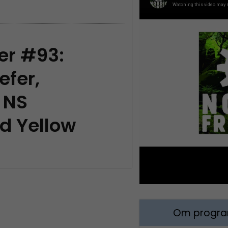
ier #93:
efer,
 NS
d Yellow
Om program