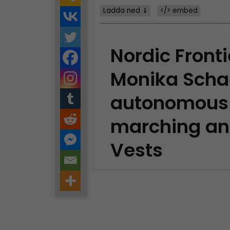
Ladda ned ⇓
</> embed
Nordic Front
Monika Scha
autonomous
marching an
Vests