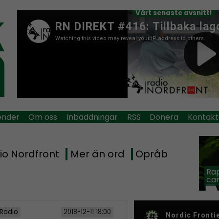
Vårt senaste avsnitt!
ender
Om oss
Inbäddningar
RSS
Donera
Kontakt
io Nordfront
Mer än ord
Opråb
Rap
car
 Radio
2018-12-11 18:00