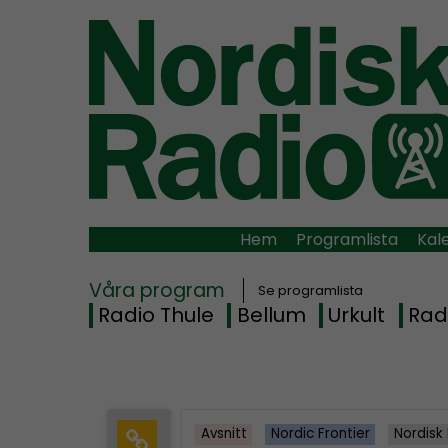
Hem
Programlista
Kal
Våra program
Se programlista
Radio Thule
Bellum
Urkult
Rad
Avsnitt
Nordic Frontier
Nordisk