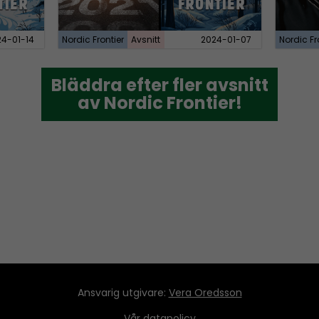
24-01-14
Nordic Frontier
Avsnitt
2024-01-07
Nordic Fr
Bläddra efter fler avsnitt
Bläddra efter fler avsnitt
av Nordic Frontier!
av Nordic Frontier!
Ansvarig utgivare:
Vera Oredsson
Vår
datapolicy