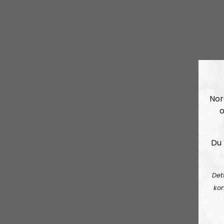
Nor
o
Du 
Det
kon