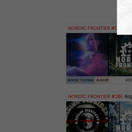
NORDIC FRONTIER #284:
Zach of
Nordic Frontier
Avsnitt
202
NORDIC FRONTIER #281:
Raging