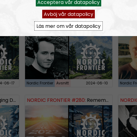
RSS:
https://nordis
Acceptera vår datapolicy
rss&show=nordic-fr
Avböj vår datapolicy
Läs mer om vår datapolicy
 Logos Revealed
NORDIC FRONTIER #283:
Warren Balogh of Warstrike
NORDIC
4-06-17
Nordic Frontier
Avsnitt
2024-06-10
Nordic Fr
 Dissident
NORDIC FRONTIER #280:
Remembering 2023 and looking forward
NORDIC