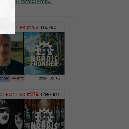
kradio.se/?format=mp3-
ontier
 FRONTIER #282:
Tuukka Kuru of Sinimusta Liike
ontier
Avsnitt
2024-06-02
 FRONTIER #279:
The Ferryman’s Toll