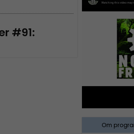
er #91:
Om program