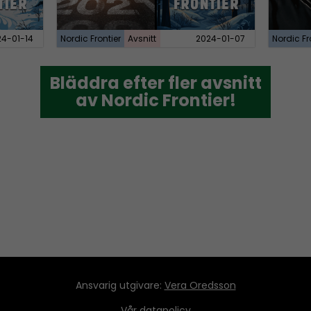
24-01-14
Nordic Frontier
Avsnitt
2024-01-07
Nordic Fr
Bläddra efter fler avsnitt
Bläddra efter fler avsnitt
av Nordic Frontier!
av Nordic Frontier!
Ansvarig utgivare:
Vera Oredsson
Vår
datapolicy