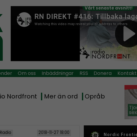
Vårt senaste avsnitt!
ender
Om oss
Inbäddningar
RSS
Donera
Kontakt
io Nordfront
Mer än ord
Opråb
Tjo
sex
 Radio
2018-11-27 18:00