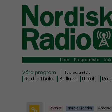
Hem
Programlista
Kal
Våra program
Se programlista
Radio Thule
Bellum
Urkult
Rad
Avsnitt
Nordic Frontier
Nordisk