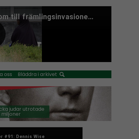
a oss
Bläddra i arkivet
cka judar utrotade
 miljoner