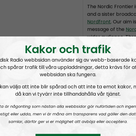
The Nordic Frontier 
and a sister broadca
Nordfront
. Our aim i
message of the
Nor
wider audience. Thr
based episodes we wi
Kakor och trafik
Socialism has to offe
disk Radio webbsidan använder sig av webb-baserade k
The format is not se
ch spårar trafik till våra uppladdningar, detta krävs för a
subject to change, 
webbsidan ska fungera.
the political directi
kan välja att inte blir spårad och att inte ta emot kakor,
Movement but the in
då kan vi tyvärr inte tillhandahålla vår tjänst.
the hosts and guests
ta är någonting som nästan alla webbsidor gör nuförtiden och ingen
Permanent hosts:
A
stigt eller udda, men vi är måna om transparens vad gäller den dat
samlar, därför ger vi er möjlighet att avböja eller acceptera.
Prenumerera på Nor