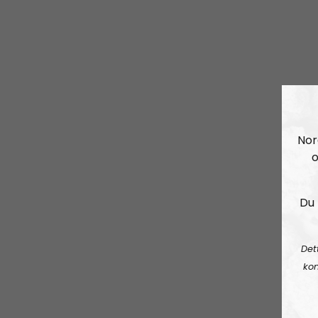
Nor
o
Du 
Det
kon