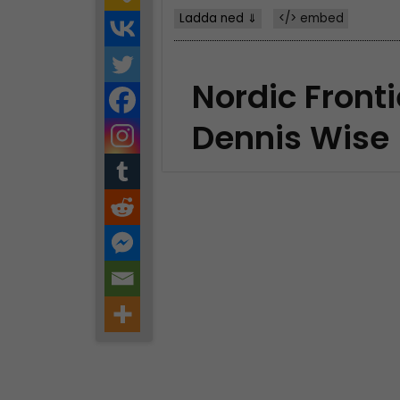
Ladda ned ⇓
</> embed
Nordic Fronti
Dennis Wise