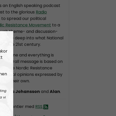
is an English speaking podcast
st to the glorious
Radio
s to spread our political
dic Resistance Movement
to a
ough theme- and discussion-
ll dive deep into what National
r in the 21st century.
akor
t in stone and everything is
tt
the overall message is based on
on of the Nordic Resistance
 men
dividual opinions expressed by
 are their own.
ting
ndreas Johansson
and
Alan
.
a vi
dic Frontier med
RSS