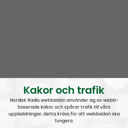
Movement but the individual opinions expressed by
the hosts and guests are their own.
Permanent hosts:
Andreas Johansson
and
Alan
.
Prenumerera på Nordic Frontier med
RSS
RSS:
https://nordiskradio.se/?format=mp3-
rss&show=nordic-frontier
NORDIC FRONTIER #284:
Zach of Logos Revealed
Kakor och trafik
Nordisk Radio webbsidan använder sig av webb-
baserade kakor och spårar trafik till våra
uppladdningar, detta krävs för att webbsidan ska
fungera.
Nordic Frontier
Avsnitt
2024-06-17