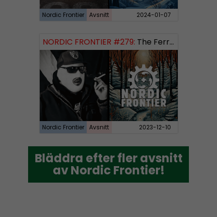
Nordic Frontier
Avsnitt
2024-01-07
NORDIC FRONTIER #279:
The Ferryman’s Toll
Nordic Frontier
Avsnitt
2023-12-10
Bläddra efter fler avsnitt
Bläddra efter fler avsnitt
av Nordic Frontier!
av Nordic Frontier!