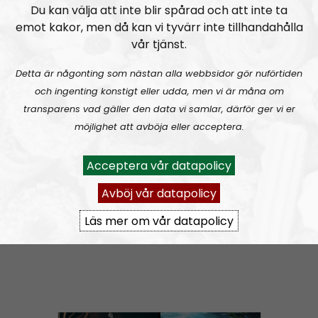
Du kan välja att inte blir spårad och att inte ta
emot kakor, men då kan vi tyvärr inte tillhandahålla
NORDIC FRONTIER #283:
Warren Balogh of Warstrike
vår tjänst.
Detta är någonting som nästan alla webbsidor gör nuförtiden
och ingenting konstigt eller udda, men vi är måna om
transparens vad gäller den data vi samlar, därför ger vi er
möjlighet att avböja eller acceptera.
Acceptera vår datapolicy
Nordic Frontier
Avsnitt
2024-06-10
Avböj vår datapolicy
NORDIC FRONTIER #282:
Tuukka Kuru of Sinimusta Liike
Läs mer om vår datapolicy