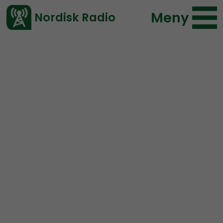
Meny
Nordisk Radio
Vårt senaste avsnitt!
Avsnitt
Nordic Frontier
Nordisk Radio
2017-04-20 18:00
Ladda ned ⇓
</> embed
Nordic Frontier #15:
George of Golden Dawn