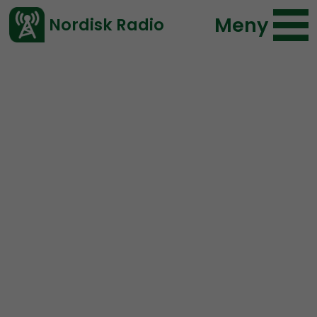
Meny
Nordisk Radio
Vårt senaste avsnitt!
Avsnitt
Mer än ord
Nordisk Radio
2026-06-07 18:56
Ladda ned ⇓
</> embed
MÄO#318:
“Rör inte
banderollen eller