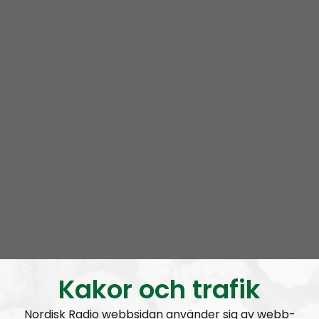
Mer än ord är en podcast i radionätverket Nordisk
Radio. Programmet leds av ett roterande gäng med
aktivister
från Nordiska motståndsrörelsen. Ofta
deltar exempelvis
Lukas Lindgren
,
Joakim
Kannisto
och
Marcus Hansson
.
Vi snackar för det mesta om ämnen som rör våra liv
som aktivister i världens i särklass främsta
nationalsocialistiska organisation. Vi har högt i tak,
men försöker ändå hålla en hyfsat låg nivå.
Prenumerera på Mer än ord med
RSS
RSS:
https://nordiskradio.se/?format=mp3-
rss&show=mer-n-ord
Kakor och trafik
Nordisk Radio webbsidan använder sig av webb-