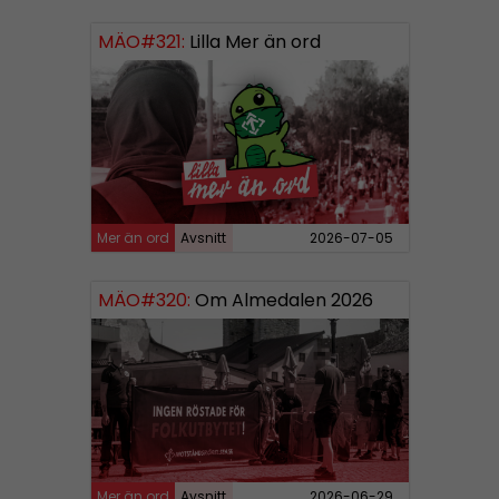
MÄO#321:
Lilla Mer än ord
Mer än ord
Avsnitt
2026-07-05
MÄO#320:
Om Almedalen 2026
Mer än ord
Avsnitt
2026-06-29