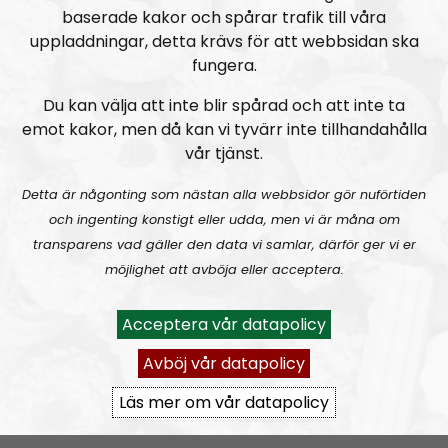
MÄO#325:
Pride och Classic Car Week
baserade kakor och spårar trafik till våra
uppladdningar, detta krävs för att webbsidan ska
fungera.
Du kan välja att inte blir spårad och att inte ta
emot kakor, men då kan vi tyvärr inte tillhandahålla
vår tjänst.
Mer än ord
Avsnitt
2026-08-02
Detta är någonting som nästan alla webbsidor gör nuförtiden
och ingenting konstigt eller udda, men vi är måna om
MÄO#324
Lilla Mer än ord – Nordendagarna & dans i skogen
transparens vad gäller den data vi samlar, därför ger vi er
möjlighet att avböja eller acceptera.
Acceptera vår datapolicy
Avböj vår datapolicy
Läs mer om vår datapolicy
Mer än ord
Avsnitt
2026-07-27