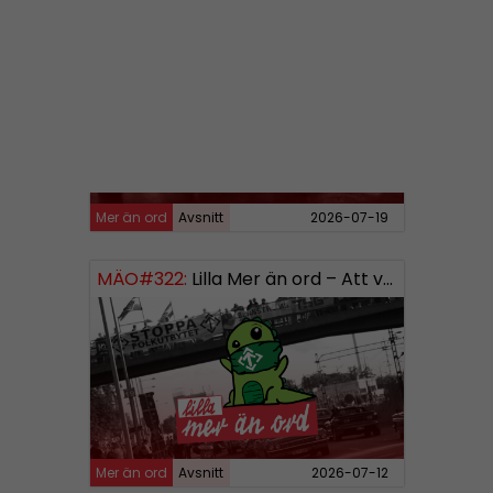
MÄO#323
Lilla Mer än ord – Rättsväsendet & politiska fångar
Mer än ord
Avsnitt
2026-07-19
MÄO#322:
Lilla Mer än ord – Att vara organiserad
Mer än ord
Avsnitt
2026-07-12