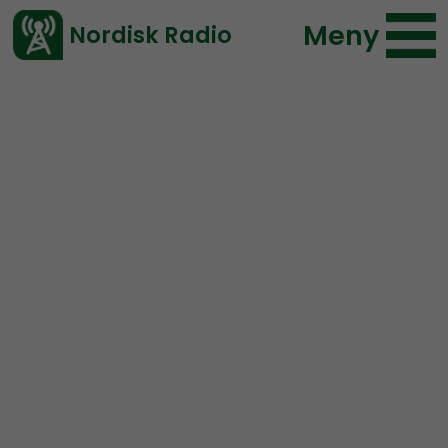
Meny
Nordisk Radio
Vårt senaste avsnitt!
Avsnitt
Mer än ord
Nordisk Radio
2026-07-05 19:06
Ladda ned ⇓
</> embed
MÄO#321:
Lilla Mer än ord
MER ÄN ORD.
Ikväll, med start typ 18:45, så direktsänder
några ungdomliga aktivister.