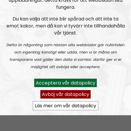
uppladdningar, detta krävs för att webbsidan ska
fungera.
Du kan välja att inte blir spårad och att inte ta
emot kakor, men då kan vi tyvärr inte tillhandahålla
Mer än ord
Avsnitt
2026-08-02
vår tjänst.
MÄO#324
Lilla Mer än ord – Nordendagarna & dans i skogen
Detta är någonting som nästan alla webbsidor gör nuförtiden
och ingenting konstigt eller udda, men vi är måna om
transparens vad gäller den data vi samlar, därför ger vi er
möjlighet att avböja eller acceptera.
Acceptera vår datapolicy
Avböj vår datapolicy
Mer än ord
Avsnitt
2026-07-27
Läs mer om vår datapolicy
MÄO#323
Lilla Mer än ord – Rättsväsendet & politiska fångar