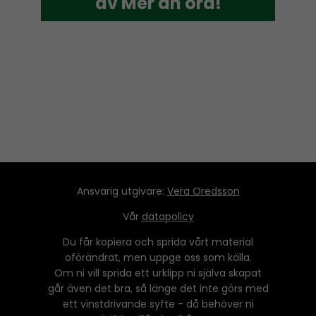
av Mer än ord!
av Mer än ord!
Ansvarig utgivare:
Vera Oredsson
Vår
datapolicy
Du får kopiera och sprida vårt material
oförändrat, men uppge oss som källa.
Om ni vill sprida ett urklipp ni själva skapat
går även det bra, så länge det inte görs med
ett vinstdrivande syfte - då behöver ni