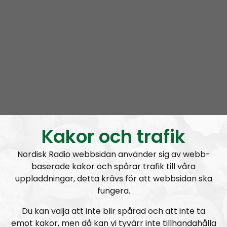
Nordic Frontier
Box 52
77222 Grängesberg
Sweden
Donate with Bitcoin:
1DQHohS9xUDoPt2WnABRhCCAovjVHRQv4d
Support the Nordic Resistance
Kakor och trafik
Movement!
Nordisk Radio webbsidan använder sig av webb-
Live at:
baserade kakor och spårar trafik till våra
uppladdningar, detta krävs för att webbsidan ska
7.00 PM in Iceland
fungera.
8.00 PM in Denmark, Norway and Sweden
9.00 PM in Finland
Du kan välja att inte blir spårad och att inte ta
2.00 PM Eastern Time (ET) on that side of the pond
emot kakor, men då kan vi tyvärr inte tillhandahålla