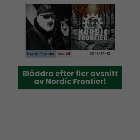
Nordic Frontier
Avsnitt
2023-12-10
Bläddra efter fler avsnitt
Bläddra efter fler avsnitt
av Nordic Frontier!
av Nordic Frontier!