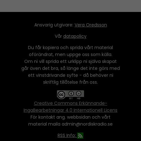
Ansvarig utgivare:
Vera Oredsson
Vår
datapolicy
Du får kopiera och sprida vårt material
oförändrat, men uppge oss som källa.
Om ni vill sprida ett urklipp ni själva skapat
går även det bra, så länge det inte görs med
ett vinstdrivande syfte - då behöver ni
skriftlig tillåtelse från oss.
Creative Commons Erkännande-
IngaBearbetningar 4.0 Internationell Licens
För kontakt ang. webbsidan och vårt
material maila admin@nordiskradio.se
RSS Info: