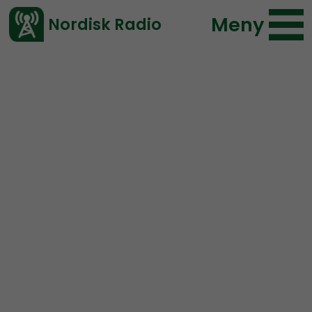
Meny
Nordisk Radio
Vårt senaste avsnitt!
Avsnitt
Nordic Frontier
Nordisk Radio
2023-01-31 13:30
Ladda ned ⇓
</> embed
NORDIC FRONTIER #254:
Interview with a former