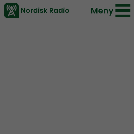
Meny
Nordisk Radio
Vårt senaste avsnitt!
Avsnitt
Nordic Frontier
Nordisk Radio
2021-11-09 17:03
Ladda ned ⇓
</> embed
NORDIC FRONTIER #209:
JinjerZilla and the