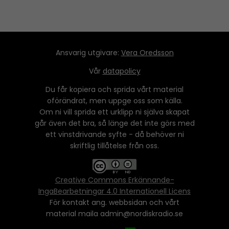
Ansvarig utgivare:
Vera Oredsson
Vår
datapolicy
Du får kopiera och sprida vårt material
oförändrat, men uppge oss som källa.
Om ni vill sprida ett urklipp ni själva skapat
går även det bra, så länge det inte görs med
ett vinstdrivande syfte - då behöver ni
skriftlig tillåtelse från oss.
Creative Commons Erkännande-
IngaBearbetningar 4.0 Internationell Licens
För kontakt ang. webbsidan och vårt
material maila admin@nordiskradio.se