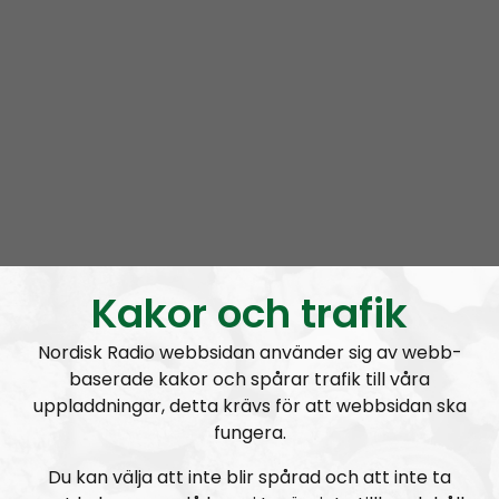
Donate by CASH:
Nordic Frontier
Box 52
77222 Grängesberg
Sweden
Donate with Bitcoin:
1DQHohS9xUDoPt2WnABRhCCAovjVHRQv4d
Support the Nordic Resistance
Kakor och trafik
Movement!
Nordisk Radio webbsidan använder sig av webb-
Live at:
baserade kakor och spårar trafik till våra
uppladdningar, detta krävs för att webbsidan ska
7.00 PM in Iceland
fungera.
8.00 PM in Denmark, Norway and Sweden
Du kan välja att inte blir spårad och att inte ta
9.00 PM in Finland