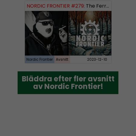
NORDIC FRONTIER #279:
The Ferryman’s Toll
Nordic Frontier
Avsnitt
2023-12-10
Bläddra efter fler avsnitt
Bläddra efter fler avsnitt
av Nordic Frontier!
av Nordic Frontier!