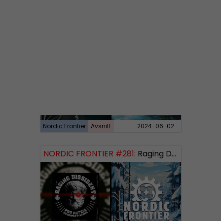
Nordic Frontier
Avsnitt
2024-06-10
NORDIC FRONTIER #282:
Tuukka Kuru of Sinimusta Liike
Nordic Frontier
Avsnitt
2024-06-02
NORDIC FRONTIER #281:
Raging Dissident