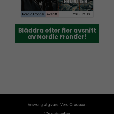
Nordic Frontier
Avsnitt
2023-12-10
Bläddra efter fler avsnitt
Bläddra efter fler avsnitt
av Nordic Frontier!
av Nordic Frontier!
Ansvarig utgivare:
Vera Oredsson
Vår
datapolicy