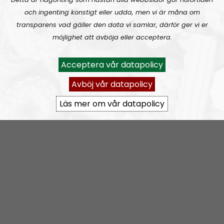
and a sister broadcast to the glorious
Radio
och ingenting konstigt eller udda, men vi är måna om
Nordfront
. Our aim is to spread our political message
transparens vad gäller den data vi samlar, därför ger vi er
of the
Nordic Resistance Movement
to a wider
möjlighet att avböja eller acceptera.
audience. Through theme- and discussion-based
episodes we will dive deep into what National
Acceptera vår datapolicy
Socialism has to offer in the 21st century.
Avböj vår datapolicy
The format is not set in stone and everything is
subject to change, the overall message is based on
Läs mer om vår datapolicy
the political direction of the Nordic Resistance
Movement but the individual opinions expressed by
the hosts and guests are their own.
Permanent hosts:
Andreas Johansson
and
Alan
.
Prenumerera på Nordic Frontier med
RSS
RSS:
https://nordiskradio.se/?format=mp3-
rss&show=nordic-frontier