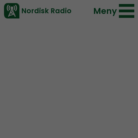
Meny
Nordisk Radio
Vårt senaste avsnitt!
Avsnitt
Nordic Frontier
Nordisk Radio
2020-10-06 13:22
Ladda ned ⇓
</> embed
NORDIC FRONTIER #165:
What is the deal with