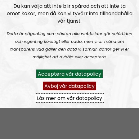
NR Extra
Urklipp
1043
d
Du kan välja att inte blir spårad och att inte ta
i
emot kakor, men då kan vi tyvärr inte tillhandahålla
Nyhetssnack #1: Om snippa-domen
o
vår tjänst.
P
l
Detta är någonting som nästan alla webbsidor gör nuförtiden
a
och ingenting konstigt eller udda, men vi är måna om
y
transparens vad gäller den data vi samlar, därför ger vi er
e
möjlighet att avböja eller acceptera.
r
NR Extra
Avsnitt
2023-03-19
Acceptera vår datapolicy
Avböj vår datapolicy
Radiodokumentären
Nordendagarna 2021 – ett utdrag
Läs mer om vår datapolicy
A
00:00
00:00