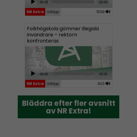
00:00
00:00
u
NR Extra
Urklipp
1539
d
i
Folkhögskola gömmer illegala
o
invandrare – rektorn
P
konfronteras
l
a
y
e
A
00:00
00:00
r
u
NR Extra
Urklipp
603
d
i
Bläddra efter fler avsnitt
Bläddra efter fler avsnitt
o
av NR Extra!
av NR Extra!
P
l
a
y