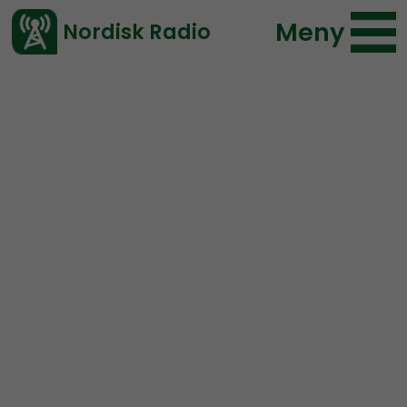
Meny
Nordisk Radio
Vårt senaste avsnitt!
Avsnitt
NR Extra
Nordisk Radio
2020-03-29 14:39
Ladda ned ⇓
</> embed
Ledarperspektiv Extra:
Vad menar vi med att vi