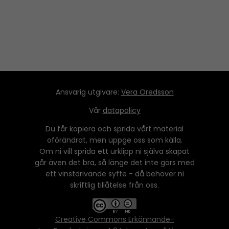
e
r
Ansvarig utgivare:
Vera Oredsson
Vår
datapolicy
Du får kopiera och sprida vårt material
oförändrat, men uppge oss som källa.
Om ni vill sprida ett urklipp ni själva skapat
går även det bra, så länge det inte görs med
ett vinstdrivande syfte - då behöver ni
skriftlig tillåtelse från oss.
Creative Commons Erkännande-