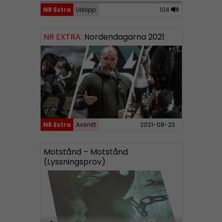
u
NR Extra
Urklipp
104
d
i
NR EXTRA:
Nordendagarna 2021
o
P
l
a
y
e
r
NR Extra
Avsnitt
2021-08-23
Motstånd – Motstånd
(Lyssningsprov)
A