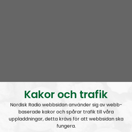
Om programmet NR Extra
I NR Extra samlar vi intervjuer, ljudupptagningar,
urklipp och annat material.
Prenumerera på NR Extra med
RSS
RSS:
https://nordiskradio.se/?format=mp3-
rss&show=nr-extra
Daniel gripen under pågående tal
– hade för mycket basröst
Kakor och trafik
Nordisk Radio webbsidan använder sig av webb-
baserade kakor och spårar trafik till våra
uppladdningar, detta krävs för att webbsidan ska
A
00:00
00:00
fungera.
u