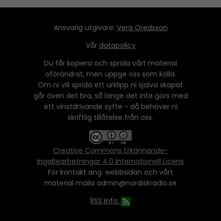
Ansvarig utgivare:
Vera Oredsson
Vår
datapolicy
Du får kopiera och sprida vårt material
oförändrat, men uppge oss som källa.
Om ni vill sprida ett urklipp ni själva skapat
går även det bra, så länge det inte görs med
ett vinstdrivande syfte - då behöver ni
skriftlig tillåtelse från oss.
Creative Commons Erkännande-
IngaBearbetningar 4.0 Internationell Licens
För kontakt ang. webbsidan och vårt
material maila admin@nordiskradio.se
RSS Info: