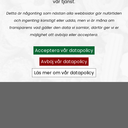
vår tjänst.
Prenumerera på Ledarperspektiv med
RSS
Detta är någonting som nästan alla webbsidor gör nuförtiden
RSS:
https://nordiskradio.se/?format=mp3-
och ingenting konstigt eller udda, men vi är måna om
rss&show=ledarperspektiv
transparens vad gäller den data vi samlar, därför ger vi er
möjlighet att avböja eller acceptera.
Ledarperspektiv #96:
Based eller woke? Cancel-kultur, vänsterextremister och lite terror
Acceptera vår datapolicy
Avböj vår datapolicy
Läs mer om vår datapolicy
Ledarperspektiv
Avsnitt
2023-05-31
Ledarperspektiv #95:
Äta myror?! Livsmedel – inflation och produktion