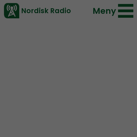
Meny
Nordisk Radio
Vårt senaste avsnitt!
Avsnitt
Ledarperspektiv
Nordisk Radio
2022-05-11 22:00
Ladda ned ⇓
</> embed
Ledarperspektiv #85:
#NMR2022 – Valkamp