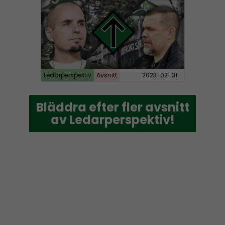
Ledarperspektiv
Avsnitt
2023-02-01
Bläddra efter fler avsnitt
Bläddra efter fler avsnitt
av Ledarperspektiv!
av Ledarperspektiv!