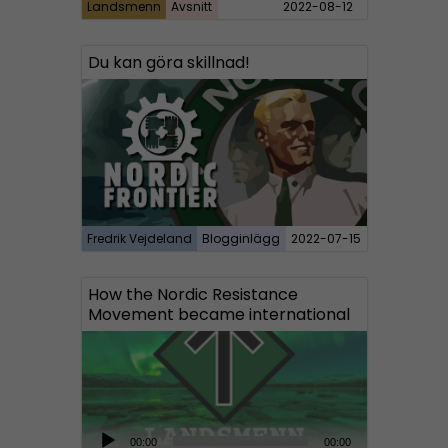
Landsmenn
Avsnitt
2022-08-12
Du kan göra skillnad!
Fredrik Vejdeland
Blogginlägg
2022-07-15
How the Nordic Resistance
Movement became international
A
00:00
00:00