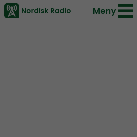
Meny
Nordisk Radio
Vårt senaste avsnitt!
Avsnitt
Landsmenn
Rikhardur Magnusson
2022-12-16 12:51
Ladda ned ⇓
</> embed
Landsmenn #8 – Rafael
Montes from Devenir