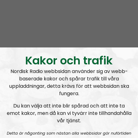
Landsmenn # 11 – Interview with the leader of the Nordic Resistance Movement Fredrik Vejdeland
Kakor och trafik
Landsmenn
Avsnitt
2024-05-18
Nordisk Radio webbsidan använder sig av webb-
baserade kakor och spårar trafik till våra
Landsmenn #10 – Interview with Tuukka Kuru leader of Sinimusta Liike
uppladdningar, detta krävs för att webbsidan ska
fungera.
Du kan välja att inte blir spårad och att inte ta
emot kakor, men då kan vi tyvärr inte tillhandahålla
vår tjänst.
Detta är någonting som nästan alla webbsidor gör nuförtiden
Landsmenn
Avsnitt
2023-12-12