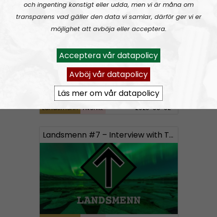
och ingenting konstigt eller udda, men vi är måna om
transparens vad gäller den data vi samlar, därför ger vi er
Landsmenn #9 – Interview with Timo from Wolvenrad
möjlighet att avböja eller acceptera.
Acceptera vår datapolicy
Avböj vår datapolicy
Läs mer om vår datapolicy
Landsmenn
Avsnitt
2023-08-02
Landsmenn #7 – Interview with Timo from Volksverzet in Netherlands