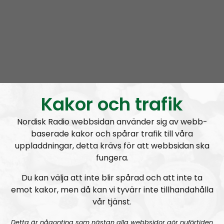
Bellum #37: Årets Nordman 2026
Kakor och trafik
Bellum
Avsnitt
2026-08-01
Nordisk Radio webbsidan använder sig av webb-
baserade kakor och spårar trafik till våra
Bellum #36: En hård vandring och fystester
uppladdningar, detta krävs för att webbsidan ska
fungera.
Du kan välja att inte blir spårad och att inte ta
emot kakor, men då kan vi tyvärr inte tillhandahålla
vår tjänst.
Detta är någonting som nästan alla webbsidor gör nuförtiden