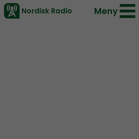
Meny
Nordisk Radio
Vårt senaste avsnitt!
Avsnitt
Bellum
Nordisk Radio
2023-03-11 12:00
Ladda ned ⇓
</> embed
Bellum #20:
Boxningsturnering