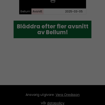
Bellum
Avsnitt
2025-03-05
Bläddra efter fler avsnitt
Bläddra efter fler avsnitt
av Bellum!
av Bellum!
Ansvarig utgivare:
Vera Oredsson
Vår
datapolicy