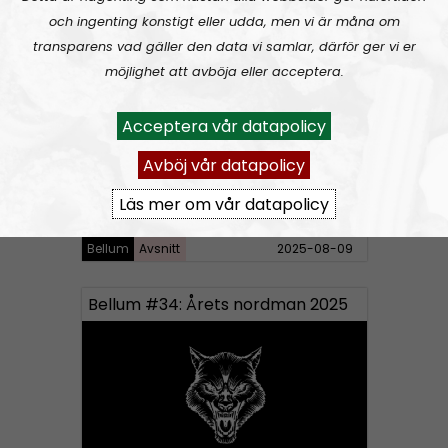
Bellum
Avsnitt
2025-10-11
och ingenting konstigt eller udda, men vi är måna om
transparens vad gäller den data vi samlar, därför ger vi er
Bellum #35: Hafthors världsrekord och Bellumbutik.se
möjlighet att avböja eller acceptera.
Acceptera vår datapolicy
Avböj vår datapolicy
Läs mer om vår datapolicy
Bellum
Avsnitt
2025-08-09
Bellum #34: Årets nordman 2025