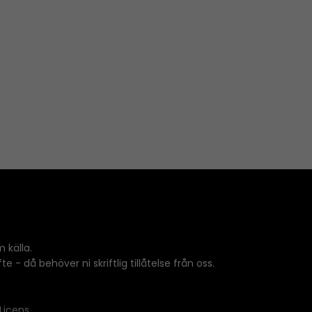
 källa.
 - då behöver ni skriftlig tillåtelse från oss.
Licens