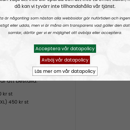
va “Bellum” och i själva
då kan vi tyvärr inte tillhandahålla vår tjänst.
ta är någonting som nästan alla webbsidor gör nuförtiden och ingen
, antal och storlek
stigt eller udda, men vi är måna om transparens vad gäller den dat
samlar, därför ger vi er möjlighet att avböja eller acceptera.
Acceptera vår datapolicy
rdernummer och
Avböj vår datapolicy
a skickas efter betalning.
Läs mer om vår datapolicy
r att beställa:
 kr st
XL) 450 kr st