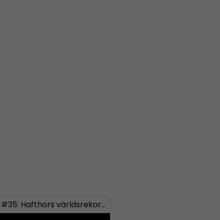
Bellum #35: Hafthors världsrekord och Bellumbutik.se