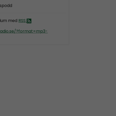
gspodd
llum med
RSS
kradio.se/?format=mp3-