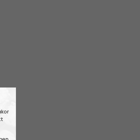
akor
tt
 men