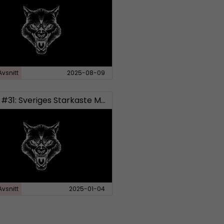
Avsnitt
2025-08-09
Bellum #31: Sveriges Starkaste Man och Tyson vs Paul
Avsnitt
2025-01-04