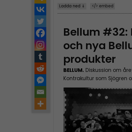
Ladda ned ⇓
</> embed
Bellum #32: 
och nya Bel
produkter
BELLUM.
Diskussion om åre
Kontrakultur som Sjögren o