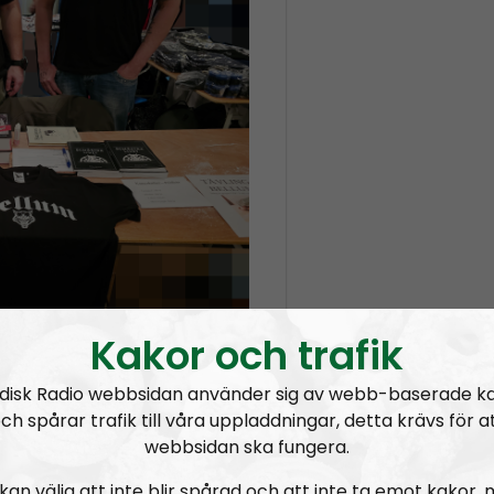
Kakor och trafik
a nätbutiken lanseras kan
disk Radio webbsidan använder sig av webb-baserade k
ch spårar trafik till våra uppladdningar, detta krävs för a
 av Bellum-produkter till:
webbsidan ska fungera.
kan välja att inte blir spårad och att inte ta emot kakor,