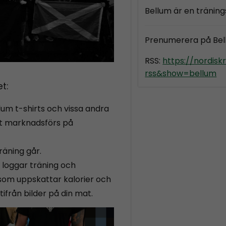
Bellum är en tränin
Prenumerera på Be
RSS:
https://nordis
rss&show=bellum
t:
lum t-shirts och vissa andra
t marknadsförs på
räning går.
loggar träning och
som uppskattar kalorier och
från bilder på din mat.