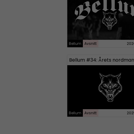
Bellum
Avsnitt
202
Bellum #34: Årets nordman
Bellum
Avsnitt
202