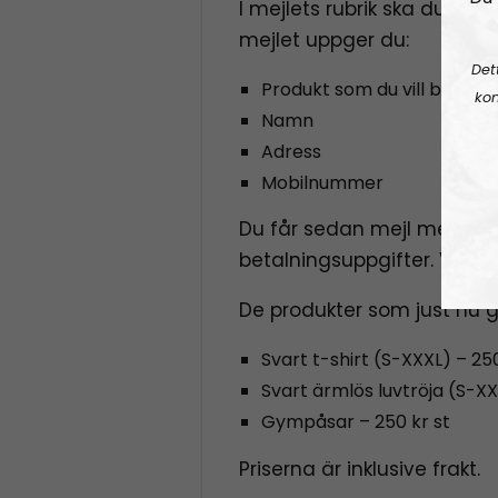
I mejlets rubrik ska du skri
mejlet uppger du:
Det
Produkt som du vill beställa
kon
Namn
Adress
Mobilnummer
Du får sedan mejl med o
betalningsuppgifter. Varorn
De produkter som just nu gå
Svart t-shirt (S-XXXL) – 250
Svart ärmlös luvtröja (S-XX
Gympåsar – 250 kr st
Priserna är inklusive frakt.