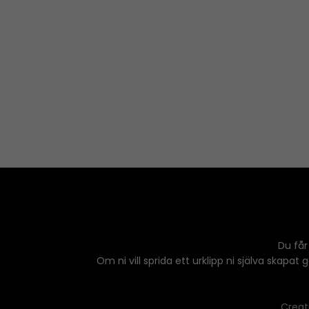
Du får
Om ni vill sprida ett urklipp ni själva skapat
Creat