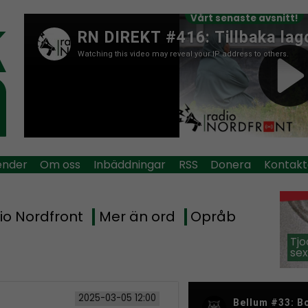
Vårt senaste avsnitt!
ender
Om oss
Inbäddningar
RSS
Donera
Kontakt
io Nordfront
Mer än ord
Opråb
Tjo
sex
2025-03-05 12:00