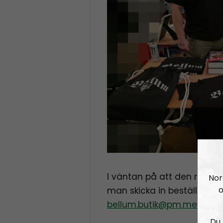
I väntan på att den riktig
Nor
o
man skicka in beställningar
bellum.butik@pm.me
Du 