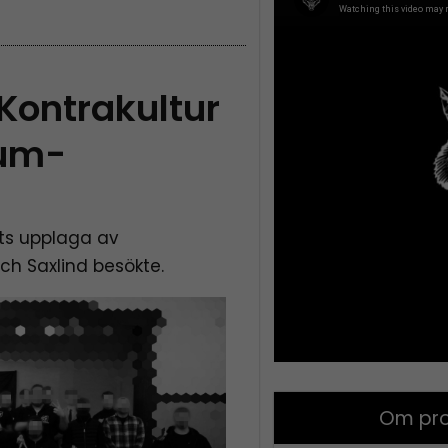
Kontrakultur
lum-
ts upplaga av
ch Saxlind besökte.
Om pro