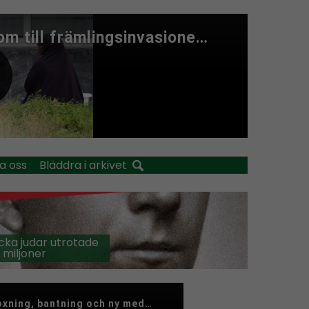
a oss
Bläddra i arkivet
cka judar utrotade
 miljoner