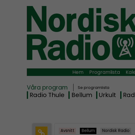
Hem
Programlista
Kal
Våra program
Se programlista
Radio Thule
Bellum
Urkult
Rad
Avsnitt
Bellum
Nordisk Radio