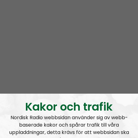
translated with an Introduction, Wermod and
Wermod, 2017.
Traders and Heroes, Sombart Werner, Arktos
Media, 2021
Henry More’s A Platonic Song of the Soul (1647),
edited with an Introductory Study and Notes,
Bucknell University Press, Lewisburg, PA,1998.
Henry More. The Immortality of the Soul, edited
with an Introduction and Notes, International
Archives of the History of Ideas’, Martinus Nijhoff,
Dordrecht, 1987.
Webpage:
https://alexanderjacob1.wordpress.com
Kakor och trafik
Nordisk Radio webbsidan använder sig av webb-
baserade kakor och spårar trafik till våra
uppladdningar, detta krävs för att webbsidan ska