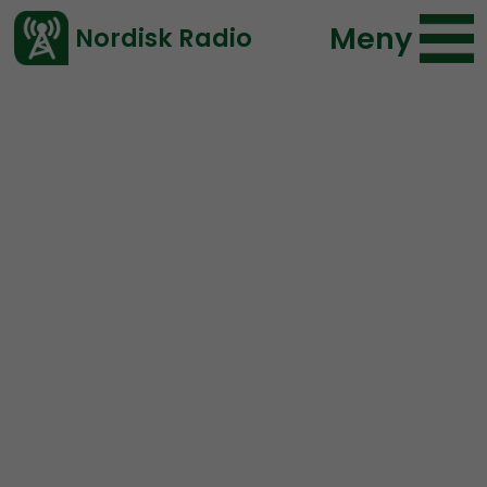
Meny
Nordisk Radio
Vårt senaste avsnitt!
Avsnitt
Aristogenesis
Peter
2021-10-23 21:14
Ladda ned ⇓
</> embed
ARISTOGENESIS #11:
Interview with Dr