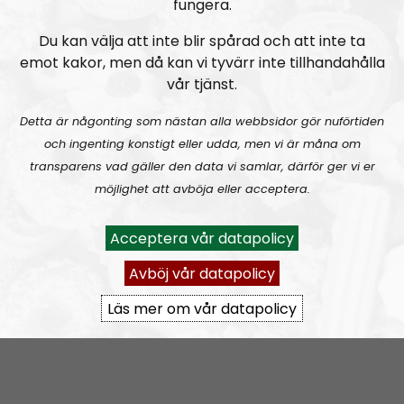
fungera.
Get involved:
Du kan välja att inte blir spårad och att inte ta
Would you like to be a guest on the show or contribute
emot kakor, men då kan vi tyvärr inte tillhandahålla
in some other way, please do not hesitate to contact
vår tjänst.
us at the email address below.
Detta är någonting som nästan alla webbsidor gör nuförtiden
To contact us on Aristogenesis, send an email to:
och ingenting konstigt eller udda, men vi är måna om
aristogenesis@nordiskradio.se
transparens vad gäller den data vi samlar, därför ger vi er
möjlighet att avböja eller acceptera.
Cash donations:
Post to
Acceptera vår datapolicy
Nordfront Att: Aristogenesis
Avböj vår datapolicy
Box 52
Läs mer om vår datapolicy
77222 Grängesberg
Sweden