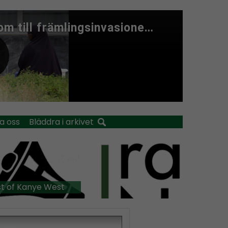
a oss
Bläddra i arkivet
t of Kanye West