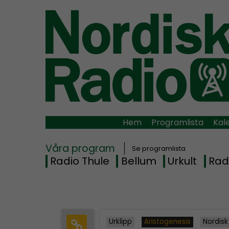
Hem
Programlista
Kal
Våra program
Se programlista
Radio Thule
Bellum
Urkult
Rad
Urklipp
Aristogenesis
Nordisk