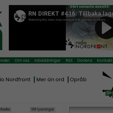
Vårt senaste avsnitt!
ender
Om oss
Inbäddningar
RSS
Donera
Kontakt
io Nordfront
Mer än ord
Opråb
Bes
 Radio
108 lyssningar