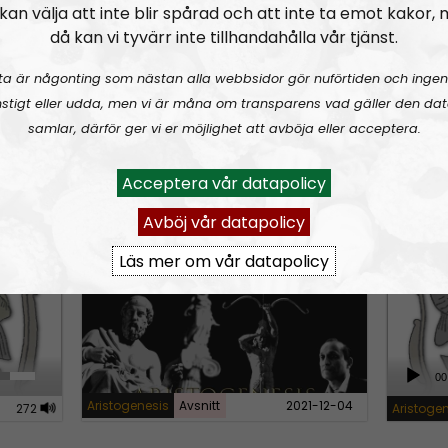
kan välja att inte blir spårad och att inte ta emot kakor,
War
w
då kan vi tyvärr inte tillhandahålla vår tjänst.
n
ta är någonting som nästan alla webbsidor gör nuförtiden och ingen
A
stigt eller udda, men vi är måna om transparens vad gäller den dat
r
samlar, därför ger vi er möjlighet att avböja eller acceptera.
A
U
r
00:00
00:00
u
s
o
Aristoge
175
Aristogenesis
Urklipp
117
d
Acceptera vår datapolicy
e
w
i
U
Avböj vår datapolicy
k
ARISTOGENESIS #12:
Interview with Dr Alexander Jacob
Dr Ale
o
p
was a 
e
P
/
Läs mer om vår datapolicy
politi
y
l
D
a
s
o
y
w
t
e
n
o
A
00
r
A
u
i
Aristogenesis
Avsnitt
2021-12-04
r
272
Aristoge
d
n
r
i
c