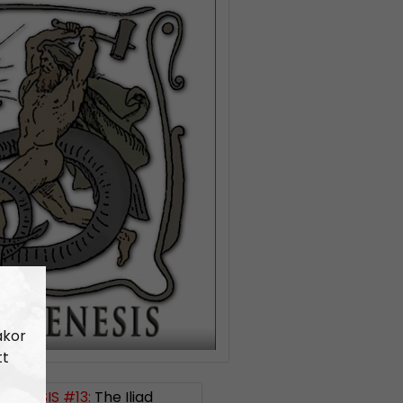
akor
tt
GENESIS #13:
The Iliad