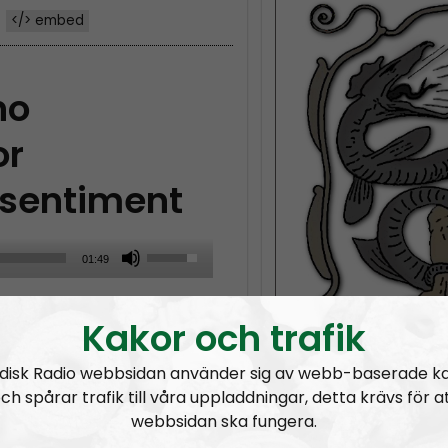
</> embed
no
or
 sentiment
U
01:49
s
S #13: The Iliad
e
Kakor och trafik
U
p
disk Radio webbsidan använder sig av webb-baserade k
/
ch spårar trafik till våra uppladdningar, detta krävs för a
webbsidan ska fungera.
D
ad
Hector’s motivation in the Trojan
ARISTO
o