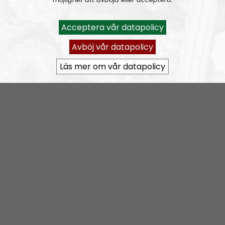
By the hands that I now grip,
Was Troy of our defender stripped,
Acceptera vår datapolicy
Now that body and this pain,
Is all that of Hector remains.
Avböj vår datapolicy
With courage he had filled our hearts,
Läs mer om vår datapolicy
Brought to us great hope and joy;
He was our greatest Warrior,
But more than that, he was my boy.
Think of thy father, still at home,
Who worried, sits and grieves alone,
Knowing not if thou still lives,
Yet prayers to the Gods he gives,
That thou should return alive,
Amongst the host of the Argives,
In great fame covered, glorious,
Not left slumped and soaked in dust.