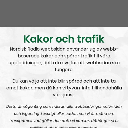
By spear and sword we spread our flame,
In Ares, Rudra, Mars’ name,
Odin’s sons,
By battles won,
Kakor och trafik
So too shall we be again.
Nordisk Radio webbsidan använder sig av webb-
The Pain of Priam
baserade kakor och spårar trafik till våra
What wretched fate has fell to me,
uppladdningar, detta krävs för att webbsidan ska
fungera.
That I should beg on bended knee,
In grief and agony I come,
Du kan välja att inte blir spårad och att inte ta
To the man who slew my son.
emot kakor, men då kan vi tyvärr inte tillhandahålla
Against overwhelming odds,
vår tjänst.
He fought as if born of the Gods,
Detta är någonting som nästan alla webbsidor gör nuförtiden
But he was just a mortal man;
och ingenting konstigt eller udda, men vi är måna om
One who lays dead at thy hand.
transparens vad gäller den data vi samlar, därför ger vi er
möjlighet att avböja eller acceptera.