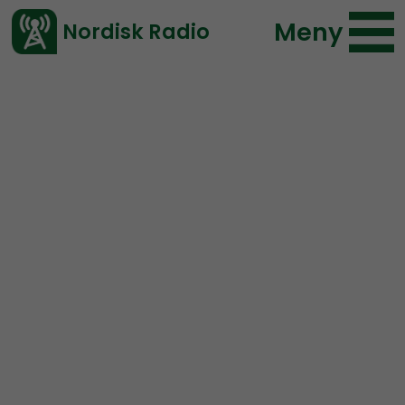
Meny
Nordisk Radio
Vårt senaste avsnitt!
Avsnitt
Aristogenesis
Peter
2022-03-05 20:14
Ladda ned ⇓
</> embed
ARISTOGENESIS #13:
The
Iliad