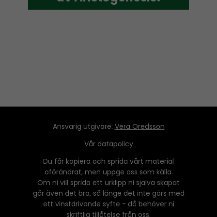
l
a
y
e
r
Ansvarig utgivare:
Vera Oredsson
Vår
datapolicy
Du får kopiera och sprida vårt material
oförändrat, men uppge oss som källa.
Om ni vill sprida ett urklipp ni själva skapat
går även det bra, så länge det inte görs med
ett vinstdrivande syfte - då behöver ni
skriftlig tillåtelse från oss.