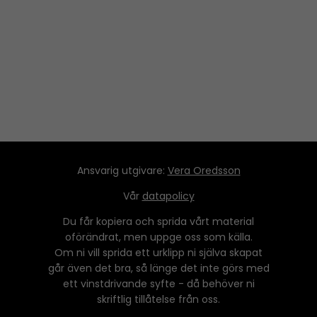
a
y
e
r
Ansvarig utgivare:
Vera Oredsson
Vår
datapolicy
Du får kopiera och sprida vårt material
oförändrat, men uppge oss som källa.
Om ni vill sprida ett urklipp ni själva skapat
går även det bra, så länge det inte görs med
ett vinstdrivande syfte - då behöver ni
skriftlig tillåtelse från oss.