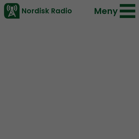
Meny
Nordisk Radio
Vårt senaste avsnitt!
Avsnitt
NR Extra
Nordisk Radio
2020-08-19 18:00
Ladda ned ⇓
</> embed
Är Motståndsrörelsen för
yttrande- och