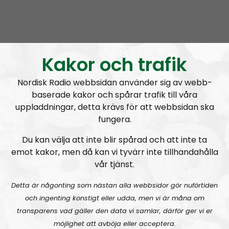
A
00:00
00:00
u
NR Extra
Urklipp
1044
d
i
Kakor och trafik
Nyhetssnack #1: Om snippa-domen
o
P
Nordisk Radio webbsidan använder sig av webb-
l
baserade kakor och spårar trafik till våra
a
uppladdningar, detta krävs för att webbsidan ska
y
fungera.
e
r
Du kan välja att inte blir spårad och att inte ta
NR Extra
Avsnitt
2023-03-19
emot kakor, men då kan vi tyvärr inte tillhandahålla
vår tjänst.
Radiodokumentären
Detta är någonting som nästan alla webbsidor gör nuförtiden
Nordendagarna 2021 – ett utdrag
och ingenting konstigt eller udda, men vi är måna om
transparens vad gäller den data vi samlar, därför ger vi er
möjlighet att avböja eller acceptera.