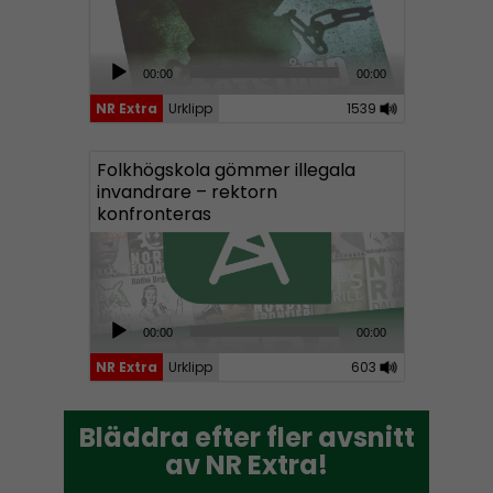
A
00:00
00:00
u
NR Extra
Urklipp
1539
d
i
Folkhögskola gömmer illegala
o
invandrare – rektorn
P
konfronteras
l
a
y
e
A
00:00
00:00
r
u
NR Extra
Urklipp
603
d
i
Bläddra efter fler avsnitt
Bläddra efter fler avsnitt
o
av NR Extra!
av NR Extra!
P
l