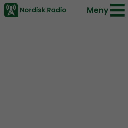
Meny
Nordisk Radio
Vårt senaste avsnitt!
Avsnitt
NR Extra
Nordisk Radio
2018-11-03 18:00
Ladda ned ⇓
</> embed
Andreas Johansson
interviewed on the Sonny