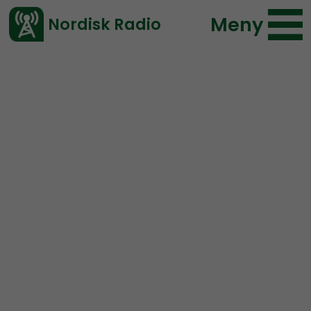
Meny
Nordisk Radio
Vårt senaste avsnitt!
Artikel
Ledarperspektiv
Nordisk Radio
2020-03-29 14:50
</> embed
Ledarperspektiv lanserar
Ledarperspektiv Extra