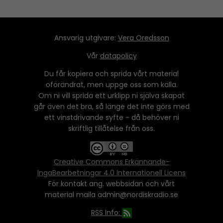
Ansvarig utgivare:
Vera Oredsson
Vår
datapolicy
Du får kopiera och sprida vårt material
oförändrat, men uppge oss som källa.
Om ni vill sprida ett urklipp ni själva skapat
går även det bra, så länge det inte görs med
ett vinstdrivande syfte - då behöver ni
skriftlig tillåtelse från oss.
Creative Commons Erkännande-
IngaBearbetningar 4.0 Internationell Licens
För kontakt ang. webbsidan och vårt
material maila admin@nordiskradio.se
RSS Info: