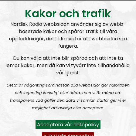
Kakor och trafik
Till alla kvinnliga sympatisörer
Frågor och svar till dig som funderar på att ansluta dig
Nordisk Radio webbsidan använder sig av webb-
baserade kakor och spårar trafik till våra
uppladdningar, detta krävs för att webbsidan ska
fungera.
Ledarperspektiv #96:
Based eller woke? Cancel-kultur, vänsterextremister och lite terror
Du kan välja att inte blir spårad och att inte ta
emot kakor, men då kan vi tyvärr inte tillhandahålla
vår tjänst.
Detta är någonting som nästan alla webbsidor gör nuförtiden
och ingenting konstigt eller udda, men vi är måna om
transparens vad gäller den data vi samlar, därför ger vi er
Ledarperspektiv
Avsnitt
2023-05-31
möjlighet att avböja eller acceptera.
Ledarperspektiv #95:
Äta myror?! Livsmedel – inflation och produktion
Acceptera vår datapolicy