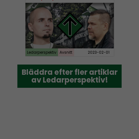
Ledarperspektiv
Avsnitt
2023-02-01
Bläddra efter fler artiklar
Bläddra efter fler artiklar
av Ledarperspektiv!
av Ledarperspektiv!