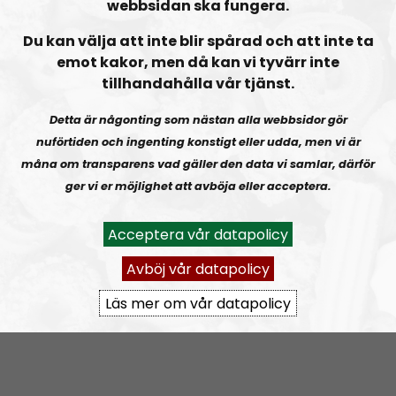
webbsidan ska fungera.
Du kan välja att inte blir spårad och att inte ta
Om programmet NR Special
emot kakor, men då kan vi tyvärr inte
tillhandahålla vår tjänst.
NR Special innefattar alla avsnitt från Nordisk Radio
Detta är någonting som nästan alla webbsidor gör
som inte tillhör något av de ordinarie programmen.
nuförtiden och ingenting konstigt eller udda, men vi är
måna om transparens vad gäller den data vi samlar, därför
Prenumerera på NR Special med
RSS
ger vi er möjlighet att avböja eller acceptera.
RSS:
https://nordiskradio.se/?format=mp3-
Acceptera vår datapolicy
rss&show=nr-special
Avböj vår datapolicy
RN SPECIAL
Uppesittarkväll med Andreas och Uffe!
Läs mer om vår datapolicy