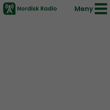
Meny
Nordisk Radio
Vårt senaste avsnitt!
Avsnitt
NR Special
Nordisk Radio
2019-10-25 15:06
Ladda ned ⇓
</> embed
Open Mic:
Återvandring
Arrangörsgruppen
Stockholmare för ett suveränt
Sverige
gör ett extrainsatt program på Nordisk Radio