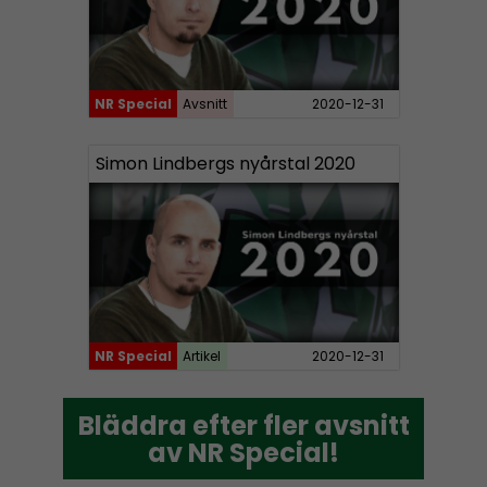
NR Special
Avsnitt
2020-12-31
Simon Lindbergs nyårstal 2020
NR Special
Artikel
2020-12-31
Bläddra efter fler avsnitt
Bläddra efter fler avsnitt
av NR Special!
av NR Special!