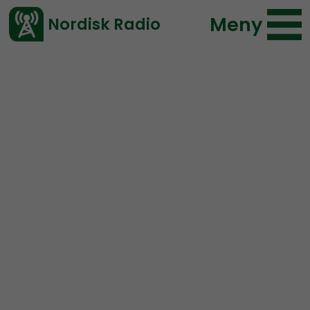
Meny
Nordisk Radio
Vårt senaste avsnitt!
Avsnitt
NR Special
Nordisk Radio
2024-03-09 10:00
Ladda ned ⇓
</> embed
OPEN MIC:
Retrogaming
OPEN MIC.
I ett specialavsnitt diskuterar Simon
Holmqvist, Daniel Olofsson och Kråka retrogaming.