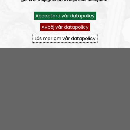
Acceptera vår datapolicy
NR Special
Avsnitt
2025-12-23
Avböj vår datapolicy
Läs mer om vår datapolicy
Motståndsrörelsens nyårstal 2023
NR Special
Avsnitt
2023-12-31
Simon Lindbergs nyårstal 2022