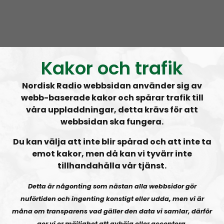
Om programmet NR Special
NR Special innefattar alla avsnitt från Nordisk
Kakor och trafik
Radio som inte tillhör något av de ordinarie
Nordisk Radio webbsidan använder sig av
programmen.
webb-baserade kakor och spårar trafik till
våra uppladdningar, detta krävs för att
Prenumerera på NR Special med
RSS
webbsidan ska fungera.
RSS:
https://nordiskradio.se/?format=mp3-
Du kan välja att inte blir spårad och att inte ta
rss&show=nr-special
emot kakor, men då kan vi tyvärr inte
tillhandahålla vår tjänst.
RN SPECIAL
Uppesittarkväll med Andreas och Uffe!
Detta är någonting som nästan alla webbsidor gör
nuförtiden och ingenting konstigt eller udda, men vi är
måna om transparens vad gäller den data vi samlar, därför
ger vi er möjlighet att avböja eller acceptera.