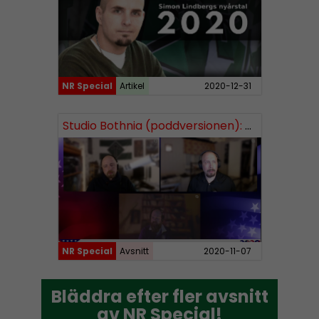
NR Special
Artikel
2020-12-31
Studio Bothnia (poddversionen):
Valvaka med Jonas De Geer
NR Special
Avsnitt
2020-11-07
Bläddra efter fler avsnitt
Bläddra efter fler avsnitt
av NR Special!
av NR Special!