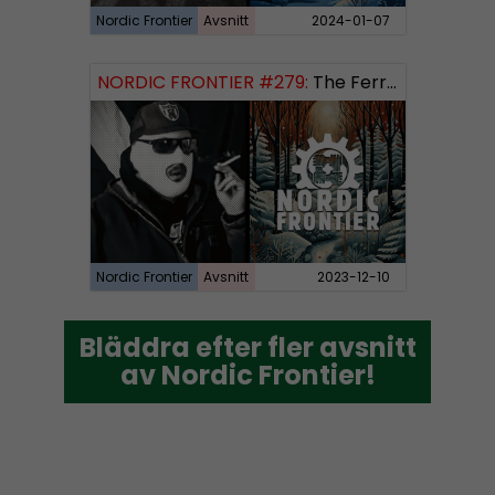
Nordic Frontier
Avsnitt
2024-01-07
NORDIC FRONTIER #279:
The Ferryman’s Toll
Nordic Frontier
Avsnitt
2023-12-10
Bläddra efter fler avsnitt
Bläddra efter fler avsnitt
av Nordic Frontier!
av Nordic Frontier!