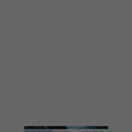
NORDIC FRONTIER #283:
Warren Balogh of Warstrike
Nordic Frontier
Avsnitt
2024-06-10
NORDIC FRONTIER #282:
Tuukka Kuru of Sinimusta Liike