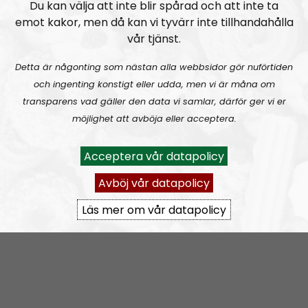
Du kan välja att inte blir spårad och att inte ta
emot kakor, men då kan vi tyvärr inte tillhandahålla
vår tjänst.
Detta är någonting som nästan alla webbsidor gör nuförtiden
och ingenting konstigt eller udda, men vi är måna om
Om programmet Nordic Frontier
transparens vad gäller den data vi samlar, därför ger vi er
möjlighet att avböja eller acceptera.
The Nordic Frontier is an English speaking podcast
and a sister broadcast to the glorious
Radio
Acceptera vår datapolicy
Nordfront
. Our aim is to spread our political message
of the
Nordic Resistance Movement
to a wider
Avböj vår datapolicy
audience. Through theme- and discussion-based
Läs mer om vår datapolicy
episodes we will dive deep into what National
Socialism has to offer in the 21st century.
The format is not set in stone and everything is
subject to change, the overall message is based on
the political direction of the Nordic Resistance