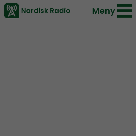
Meny
Nordisk Radio
Vårt senaste avsnitt!
Avsnitt
Nordic Frontier
Nordisk Radio
2022-02-15 13:30
Ladda ned ⇓
</> embed
NORDIC FRONTIER #220:
TANSTAAFL and the