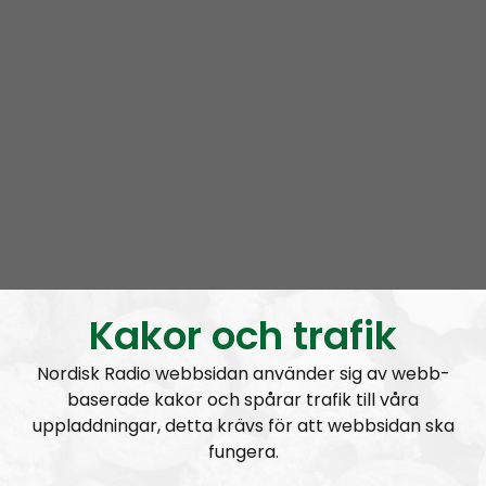
8.00 PM in Denmark, Norway and Sweden
9.00 PM in Finland
2.00 PM Eastern Time (ET) on that side of the pond
Kakor och trafik
Nordisk Radio webbsidan använder sig av webb-
baserade kakor och spårar trafik till våra
uppladdningar, detta krävs för att webbsidan ska
fungera.