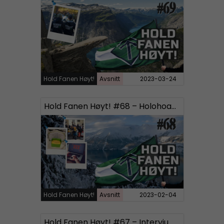
Hold Fanen Høyt!
Avsnitt
2023-03-24
Hold Fanen Høyt! #68 – Holohoaxdagen, Based ukrainere og Pornografi
Hold Fanen Høyt!
Avsnitt
2023-02-04
Hold Fanen Høyt! #67 – Intervju med tidligere SD-politikere