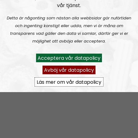
vår tjänst.
Prenumerera på Hold Fanen Høyt! med
RSS
Detta är någonting som nästan alla webbsidor gör nuförtiden
och ingenting konstigt eller udda, men vi är måna om
RSS:
https://nordiskradio.se/?format=mp3-
transparens vad gäller den data vi samlar, därför ger vi er
rss&show=hold-fanen-hyt
möjlighet att avböja eller acceptera.
Hold Fanen Høyt! #72 – Intervju med Marcus Hansson
Acceptera vår datapolicy
Avböj vår datapolicy
Läs mer om vår datapolicy
Hold Fanen Høyt!
Avsnitt
2023-05-29
Hold Fanen Høyt! #71 – Blond, blåøyd og anabole steroider