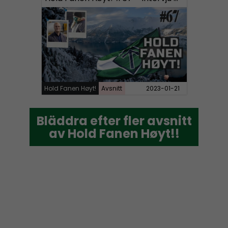
Hold Fanen Høyt!
Avsnitt
2023-01-21
Bläddra efter fler avsnitt
Bläddra efter fler avsnitt
av Hold Fanen Høyt!!
av Hold Fanen Høyt!!