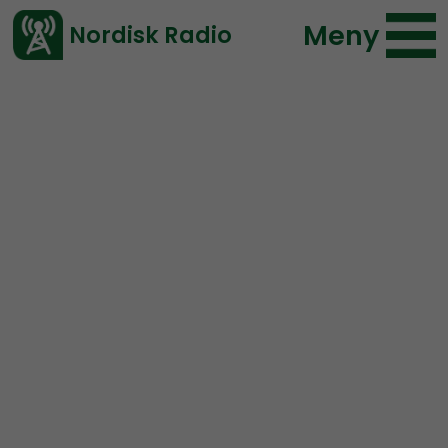
Meny
Nordisk Radio
Vårt senaste avsnitt!
Avsnitt
Hold Fanen Høyt!
Tommy Olsen
2020-11-02 16:00
Ladda ned ⇓
</> embed
Hold Fanen Høyt! #28 –
Terror, Anti-globalistisk