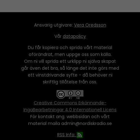
Ansvarig utgivare:
Vera Oredsson
Vår
datapolicy
Du får kopiera och sprida vårt material
oförändrat, men uppge oss som källa.
Om ni vill sprida ett urklipp ni själva skapat
går även det bra, så länge det inte görs med
ett vinstdrivande syfte - då behöver ni
skriftlig tillåtelse från oss.
Creative Commons Erkännande-
IngaBearbetningar 4.0 Internationell Licens
För kontakt ang. webbsidan och vårt
material maila admin@nordiskradio.se
RSS Info: