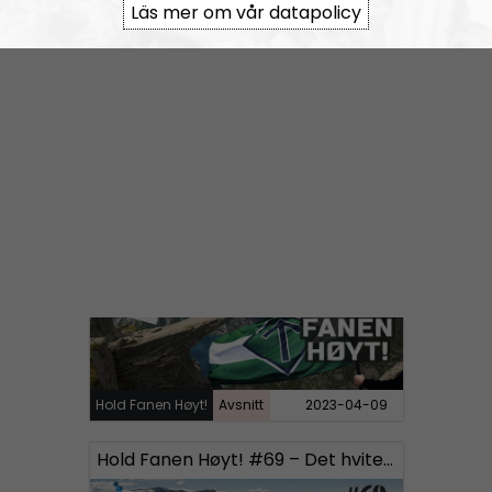
Läs mer om vår datapolicy
Hold Fanen Høyt!
Avsnitt
2023-04-28
Hold Fanen Høyt! #70 – Halldis Neegård Østbye
Hold Fanen Høyt!
Avsnitt
2023-04-09
Hold Fanen Høyt! #69 – Det hvite sinnet