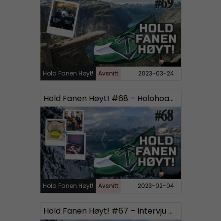
Hold Fanen Høyt!
Avsnitt
2023-03-24
Hold Fanen Høyt! #68 – Holohoaxdagen, Based ukrainere og Pornografi
Hold Fanen Høyt!
Avsnitt
2023-02-04
Hold Fanen Høyt! #67 – Intervju med tidligere SD-politikere