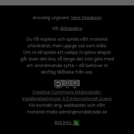
Ansvarig utgivare:
Vera Oredsson
Vår
datapolicy
Du får kopiera och sprida vårt material
oförändrat, men uppge oss som källa.
Om ni vill sprida ett urklipp ni själva skapat
går även det bra, så länge det inte görs med
ett vinstdrivande syfte - då behöver ni
skriftlig tillåtelse från oss.
Creative Commons Erkännande-
IngaBearbetningar 4.0 Internationell Licens
För kontakt ang. webbsidan och vårt
material maila admin@nordiskradio.se
RSS Info: