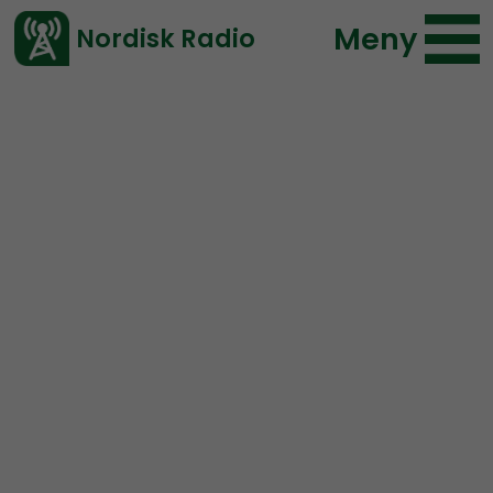
Meny
Nordisk Radio
Vårt senaste avsnitt!
Hold Fanen Høyt!
er en norsk nasjonalsosialistisk
podkast i samarbeid med nettavisen
Frihetskamp.net
og Nordisk Radio.