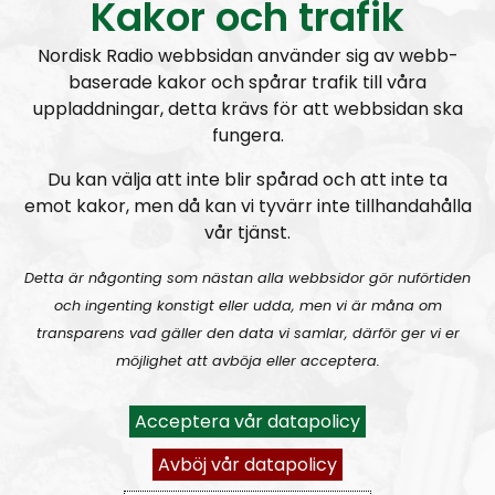
Kakor och trafik
medarbeidere er Kim Larsen, Anette Borch, samt
Tommy Olsen, sjef for Den nordiske
Nordisk Radio webbsidan använder sig av webb-
motstandsbevegelsen i Norge.
baserade kakor och spårar trafik till våra
uppladdningar, detta krävs för att webbsidan ska
E-post:
holdfanenhoyt@motstandsbevegelsen.org
fungera.
Du kan välja att inte blir spårad och att inte ta
Hold Fanen Høyt! #72 – Intervju med Marcus Hansson
emot kakor, men då kan vi tyvärr inte tillhandahålla
vår tjänst.
Detta är någonting som nästan alla webbsidor gör nuförtiden
och ingenting konstigt eller udda, men vi är måna om
transparens vad gäller den data vi samlar, därför ger vi er
möjlighet att avböja eller acceptera.
Hold Fanen Høyt!
Avsnitt
2023-05-29
Acceptera vår datapolicy
Hold Fanen Høyt! #71 – Blond, blåøyd og anabole steroider
Avböj vår datapolicy