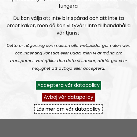
P
“Förintelsen” har etablissemanget istället behövt
fungera.
l
använda sig av känslor för att nå de resultat de önskar
Du kan välja att inte blir spårad och att inte ta
a
hos propagandalögnens mottagare.
emot kakor, men då kan vi tyvärr inte tillhandahålla
y
vår tjänst.
A
e
00:00
00:00
u
Detta är någonting som nästan alla webbsidor gör nuförtiden
r
d
och ingenting konstigt eller udda, men vi är måna om
i
Ledarperspektiv 50: Frågor och svar-special samt
transparens vad gäller den data vi samlar, därför ger vi er
o
produktionshemligheter.
möjlighet att avböja eller acceptera.
P
Varför hälsar Motståndsrörelsens aktivister på
Acceptera vår datapolicy
l
varandra så som de gör?
a
Avböj vår datapolicy
De greppar om varandras underarm istället för att ta
y
varandra i hand. Varför?
Läs mer om vår datapolicy
e
A
r
00:00
00:00
u
d