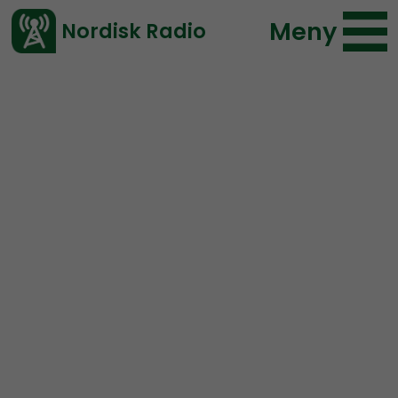
Meny
Nordisk Radio
Vårt senaste avsnitt!
Artikel
Ledarperspektiv
Nordisk Radio
2019-06-12 22:00
</> embed
En hel radda med urklipp
från Ledarperspektiv