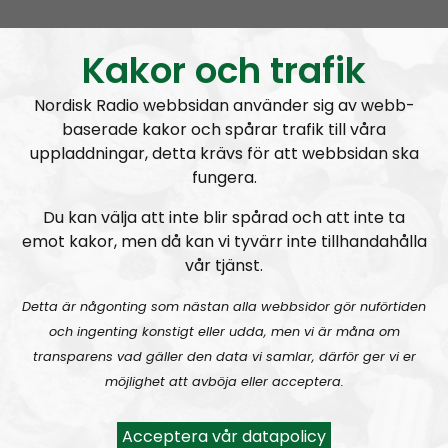
Ledarperspektiv #95:
Äta myror?! Livsmedel – inflation och produktion
Kakor och trafik
Nordisk Radio webbsidan använder sig av webb-
baserade kakor och spårar trafik till våra
uppladdningar, detta krävs för att webbsidan ska
fungera.
Ledarperspektiv
Avsnitt
2023-04-26
Du kan välja att inte blir spårad och att inte ta
emot kakor, men då kan vi tyvärr inte tillhandahålla
Själsliga Golems
vår tjänst.
Detta är någonting som nästan alla webbsidor gör nuförtiden
och ingenting konstigt eller udda, men vi är måna om
transparens vad gäller den data vi samlar, därför ger vi er
A
möjlighet att avböja eller acceptera.
00:00
00:00
u
Ledarperspektiv
Urklipp
369
d
Acceptera vår datapolicy