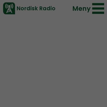
Meny
Nordisk Radio
Vårt senaste avsnitt!
Urklipp
Ledarperspektiv
Nordisk Radio
113 lyssningar
2020-10-17 08:37
Ladda ned ⇓
</> embed
Vårt folk är inte