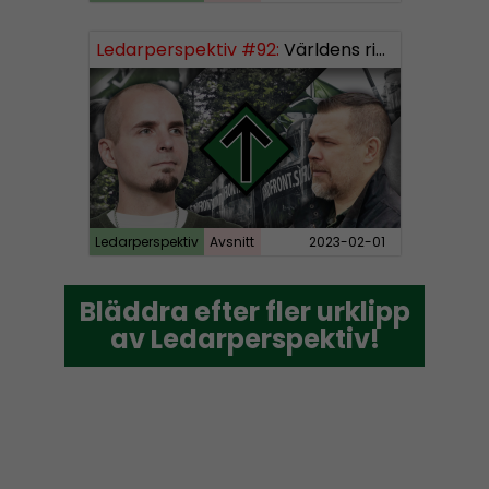
Ledarperspektiv #92:
Världens rikaste, vinster i välfärden och nazistiska lekfarbröder
Ledarperspektiv
Avsnitt
2023-02-01
Bläddra efter fler urklipp
Bläddra efter fler urklipp
av Ledarperspektiv!
av Ledarperspektiv!