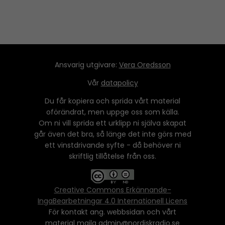
Ansvarig utgivare:
Vera Oredsson
Vår
datapolicy
Du får kopiera och sprida vårt material
oförändrat, men uppge oss som källa.
Om ni vill sprida ett urklipp ni själva skapat
går även det bra, så länge det inte görs med
ett vinstdrivande syfte - då behöver ni
skriftlig tillåtelse från oss.
Creative Commons Erkännande-
IngaBearbetningar 4.0 Internationell Licens
För kontakt ang. webbsidan och vårt
material maila admin@nordiskradio.se