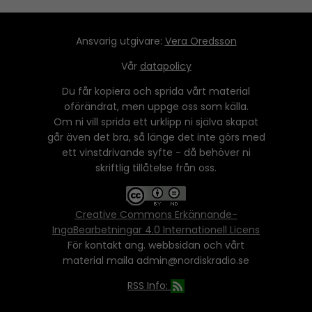
Ansvarig utgivare:
Vera Oredsson
Vår
datapolicy
Du får kopiera och sprida vårt material
oförändrat, men uppge oss som källa.
Om ni vill sprida ett urklipp ni själva skapat
går även det bra, så länge det inte görs med
ett vinstdrivande syfte - då behöver ni
skriftlig tillåtelse från oss.
Creative Commons Erkännande-
IngaBearbetningar 4.0 Internationell Licens
För kontakt ang. webbsidan och vårt
material maila admin@nordiskradio.se
RSS Info: