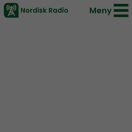
Meny
Nordisk Radio
Vårt senaste avsnitt!
Urklipp
NR Bohuslän
Nordisk Radio
369 lyssningar
2020-05-20 23:00
Ladda ned ⇓
</> embed
Mordförsöket i Kungälv:
Uppgifter om att