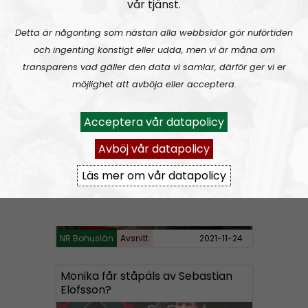
vår tjänst.
Detta är någonting som nästan alla webbsidor gör nuförtiden
A
och ingenting konstigt eller udda, men vi är måna om
00:00
00:00
u
transparens vad gäller den data vi samlar, därför ger vi er
NR Bohuslän
Urklipp
53
d
möjlighet att avböja eller acceptera.
i
NR Bohuslän #108:
Barnamord
o
Acceptera vår datapolicy
P
Avböj vår datapolicy
l
a
Läs mer om vår datapolicy
y
e
r
NR Bohuslän
Avsnitt
2021-11-24
Monika får ståpäls av Sebastian
Elofsson?