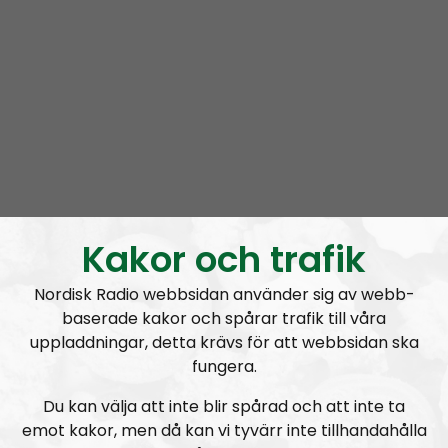
NR Bohuslän tar en paus
Kakor och trafik
Nordisk Radio webbsidan använder sig av webb-
baserade kakor och spårar trafik till våra
Elin Reinhardt
Blogginlägg
2021-12-08
uppladdningar, detta krävs för att webbsidan ska
fungera.
Kaosregeringens sandlådenivå
Du kan välja att inte blir spårad och att inte ta
emot kakor, men då kan vi tyvärr inte tillhandahålla