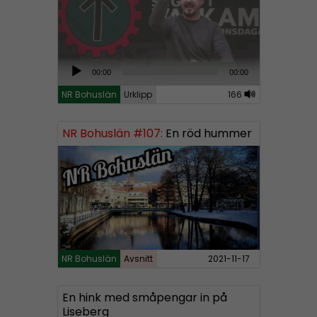
A
00:00
00:00
u
NR Bohuslän
Urklipp
166
d
i
NR Bohuslän #107:
En röd hummer
o
P
l
a
y
e
r
NR Bohuslän
Avsnitt
2021-11-17
En hink med småpengar in på
Liseberg