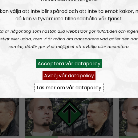
D
kan välja att inte blir spårad och att inte ta emot kakor,
nsterextremister och lite terror
Ledarperspektiv #95:
Äta myror?! Livsmedel – inflation och produktion
Själsl
o
då kan vi tyvärr inte tillhandahålla vår tjänst.
w
n
ta är någonting som nästan alla webbsidor gör nuförtiden och ingen
stigt eller udda, men vi är måna om transparens vad gäller den dat
A
samlar, därför ger vi er möjlighet att avböja eller acceptera.
r
A
r
00
Acceptera vår datapolicy
u
o
3-05-31
Ledarperspektiv
Avsnitt
2023-04-26
Ledarper
d
w
Avböj vår datapolicy
i
k
raff och populism
Ledarperspektiv #93:
Minoritet i vårt eget land och den största, bästa och vackraste organisationen
Ledarp
o
Läs mer om vår datapolicy
e
P
y
l
s
a
y
t
e
o
r
i