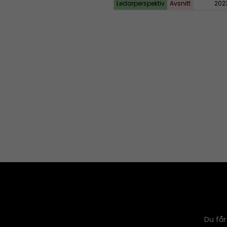
Ledarperspektiv
Avsnitt
202
Du får