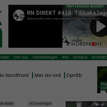
Vårt senaste avsnitt!
ender
Om oss
Inbäddningar
RSS
Donera
Kontakt
io Nordfront
Mer än ord
Opråb
Rap
car
isk Radio
142 lyssningar