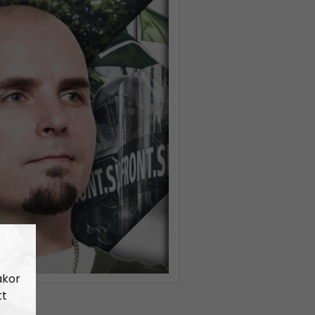
akor
tt