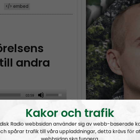
</> embed
relsens
till andra
U
03:59
s
Kakor och trafik
nitt av Ledarperspektiv
e
m nationell enighet
U
disk Radio webbsidan använder sig av webb-baserade k
22:00
.
p
ch spårar trafik till våra uppladdningar, detta krävs för a
/
webbsidan ska fungera.