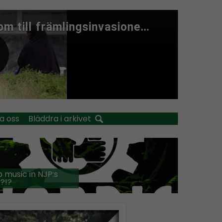
a oss
Bläddra i arkivet
 music in NJP:s
?!?