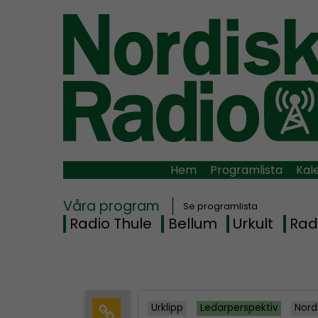
Hem
Programlista
Kal
Våra program
Se programlista
Radio Thule
Bellum
Urkult
Rad
Urklipp
Ledarperspektiv
Nord