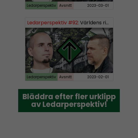
Ledarperspektiv
Avsnitt
2023-03-01
Ledarperspektiv #92:
Världens rikaste, vinster i välfärden och nazistiska lekfarbröder
Ledarperspektiv
Avsnitt
2023-02-01
Bläddra efter fler urklipp
Bläddra efter fler urklipp
av Ledarperspektiv!
av Ledarperspektiv!