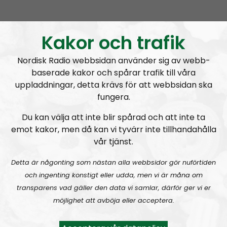
Ledarperspektiv #95:
Äta myror?! Livsmedel – inflation och produktion
Kakor och trafik
Nordisk Radio webbsidan använder sig av webb-
baserade kakor och spårar trafik till våra
uppladdningar, detta krävs för att webbsidan ska
fungera.
Ledarperspektiv
Avsnitt
2023-04-26
Du kan välja att inte blir spårad och att inte ta
emot kakor, men då kan vi tyvärr inte tillhandahålla
Själsliga Golems
vår tjänst.
Detta är någonting som nästan alla webbsidor gör nuförtiden
och ingenting konstigt eller udda, men vi är måna om
transparens vad gäller den data vi samlar, därför ger vi er
möjlighet att avböja eller acceptera.
A
00:00
00:00
u