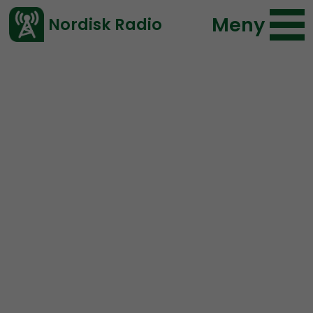
Meny
Nordisk Radio
Vårt senaste avsnitt!
Urklipp
Ledarperspektiv
Nordisk Radio
67 lyssningar
2021-09-29 20:16
Ladda ned ⇓
</> embed
TEASER:
Du har ett val –