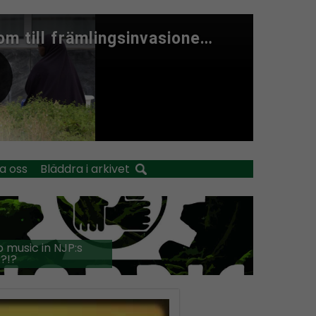
a oss
Bläddra i arkivet
 music in NJP:s
?!?