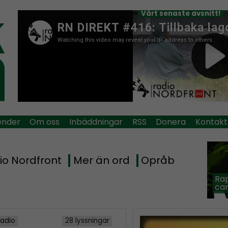
Vårt senaste avsnitt!
ender
Om oss
Inbäddningar
RSS
Donera
Kontakt
io Nordfront
Mer än ord
Opråb
Rap
car
Radio
28 lyssningar