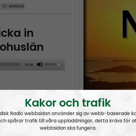
</> embed
icka in
Bohuslän
U
02:06
s
e
U
p
Kakor och trafik
/
disk Radio webbsidan använder sig av webb-baserade k
D
ch spårar trafik till våra uppladdningar, detta krävs för a
o
webbsidan ska fungera.
w
Kaosregeringens sandlådenivå
NR Boh