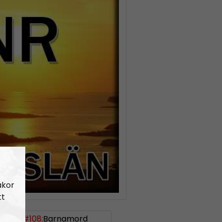
akor
tt
uslän #108:
Barnamord