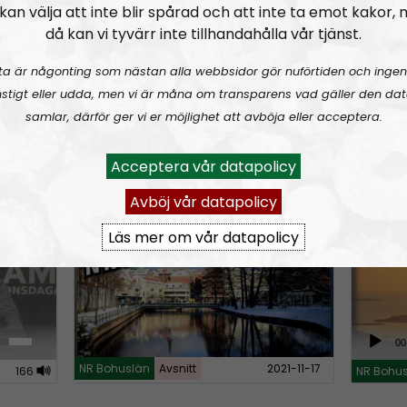
n
kan välja att inte blir spårad och att inte ta emot kakor,
då kan vi tyvärr inte tillhandahålla vår tjänst.
A
r
ta är någonting som nästan alla webbsidor gör nuförtiden och ingen
r
stigt eller udda, men vi är måna om transparens vad gäller den dat
o
samlar, därför ger vi er möjlighet att avböja eller acceptera.
A
U
00:00
00:00
w
u
s
21-12-08
NR Bohu
NR Bohuslän
Urklipp
54
k
d
Acceptera vår datapolicy
e
e
i
U
Avböj vår datapolicy
stian
NR Bohuslän #107:
En röd hummer
En hin
o
y
p
Lisebe
P
/
Läs mer om vår datapolicy
s
l
D
t
a
o
o
y
w
i
e
n
A
n
00
r
A
u
c
NR Bohuslän
Avsnitt
2021-11-17
r
166
NR Bohu
d
r
r
i