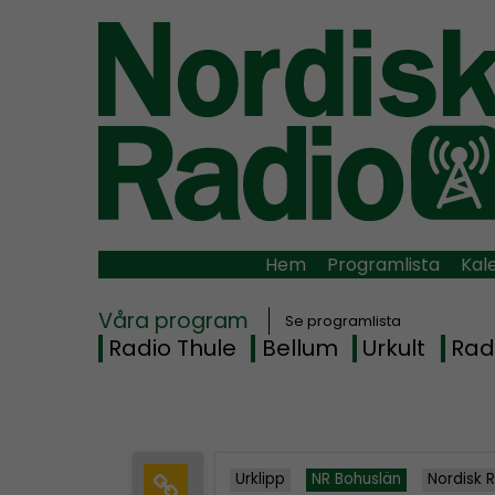
Hem
Programlista
Kal
Våra program
Se programlista
Radio Thule
Bellum
Urkult
Rad
Urklipp
NR Bohuslän
Nordisk 