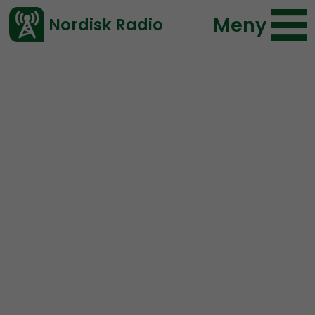
Meny
Nordisk Radio
Vårt senaste avsnitt!
Urklipp
Nordic Frontier
Nordisk Radio
158 lyssningar
2019-03-28 21:49
Ladda ned ⇓
</> embed
pride
sverigedemokraterna
The Sweden democratic