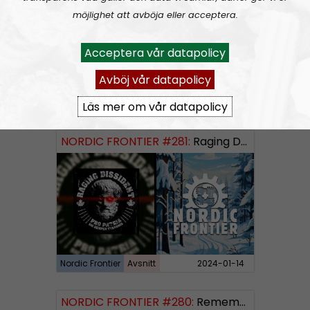
möjlighet att avböja eller acceptera.
Acceptera vår datapolicy
Avböj vår datapolicy
Nordic Frontier
Avsnitt
2024-06-02
Läs mer om vår datapolicy
NORDIC FRONTIER #281:
Raging Dissident
Nordic Frontier
Avsnitt
2024-01-14
NORDIC FRONTIER #280:
Remembering 2023 and looking forward