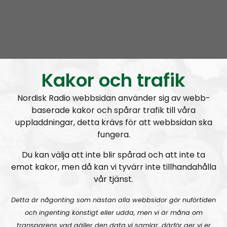
Nordic Frontier
Avsnitt
2024-06-17
Kakor och trafik
NORDIC FRONTIER #283:
Warren Balogh of Warstrike
Nordisk Radio webbsidan använder sig av webb-
baserade kakor och spårar trafik till våra
uppladdningar, detta krävs för att webbsidan ska
fungera.
Du kan välja att inte blir spårad och att inte ta
emot kakor, men då kan vi tyvärr inte tillhandahålla
vår tjänst.
Nordic Frontier
Avsnitt
2024-06-10
Detta är någonting som nästan alla webbsidor gör nuförtiden
NORDIC FRONTIER #282:
Tuukka Kuru of Sinimusta Liike
och ingenting konstigt eller udda, men vi är måna om
transparens vad gäller den data vi samlar, därför ger vi er