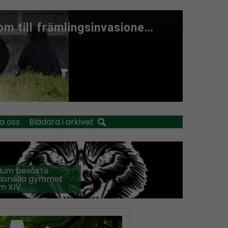
a oss
Bläddra i arkivet
llum besökte
tionella gymmet
m XIV