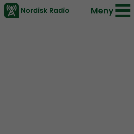
Meny
Nordisk Radio
Vårt senaste avsnitt!
Urklipp
Ledarperspektiv
Nordisk Radio
87 lyssningar
2019-05-22 16:13
Ladda ned ⇓
</> embed
Rösta rätt i EU-valet!