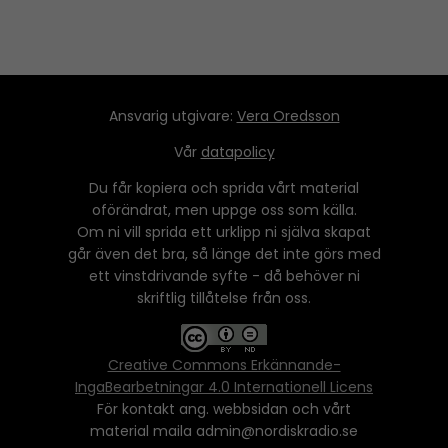
Ansvarig utgivare:
Vera Oredsson
Vår
datapolicy
Du får kopiera och sprida vårt material
oförändrat, men uppge oss som källa.
Om ni vill sprida ett urklipp ni själva skapat
går även det bra, så länge det inte görs med
ett vinstdrivande syfte - då behöver ni
skriftlig tillåtelse från oss.
Creative Commons Erkännande-
IngaBearbetningar 4.0 Internationell Licens
För kontakt ang. webbsidan och vårt
material maila admin@nordiskradio.se