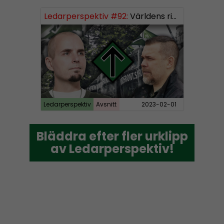
Ledarperspektiv #92:
Världens rikaste, vinster i välfärden och nazistiska lekfarbröder
Ledarperspektiv
Avsnitt
2023-02-01
Bläddra efter fler urklipp
Bläddra efter fler urklipp
av Ledarperspektiv!
av Ledarperspektiv!