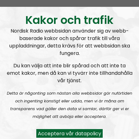
Kakor och trafik
Nordisk Radio webbsidan använder sig av webb-
baserade kakor och spårar trafik till våra
uppladdningar, detta krävs för att webbsidan ska
fungera.
Ledarperspektiv
Avsnitt
2023-04-26
Du kan välja att inte blir spårad och att inte ta
Själsliga Golems
emot kakor, men då kan vi tyvärr inte tillhandahålla
vår tjänst.
Detta är någonting som nästan alla webbsidor gör nuförtiden
och ingenting konstigt eller udda, men vi är måna om
transparens vad gäller den data vi samlar, därför ger vi er
A
möjlighet att avböja eller acceptera.
00:00
00:00
u
Ledarperspektiv
Urklipp
369
d
Acceptera vår datapolicy
i