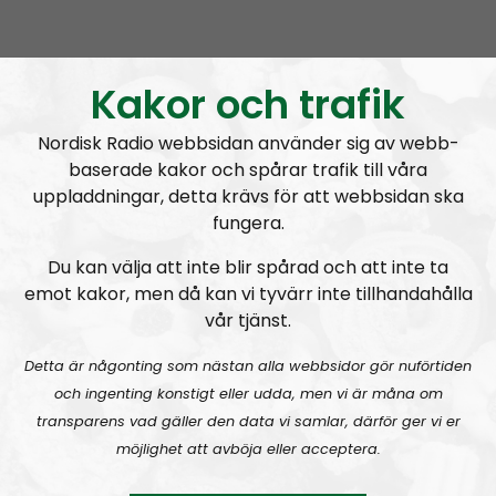
Mer än ord
Avsnitt
2026-08-02
MÄO#324
Lilla Mer än ord – Nordendagarna & dans i skogen
Kakor och trafik
Nordisk Radio webbsidan använder sig av webb-
baserade kakor och spårar trafik till våra
uppladdningar, detta krävs för att webbsidan ska
fungera.
Mer än ord
Avsnitt
2026-07-27
Du kan välja att inte blir spårad och att inte ta
emot kakor, men då kan vi tyvärr inte tillhandahålla
vår tjänst.
MÄO#323
Lilla Mer än ord – Rättsväsendet & politiska fångar
Detta är någonting som nästan alla webbsidor gör nuförtiden
och ingenting konstigt eller udda, men vi är måna om
transparens vad gäller den data vi samlar, därför ger vi er
möjlighet att avböja eller acceptera.