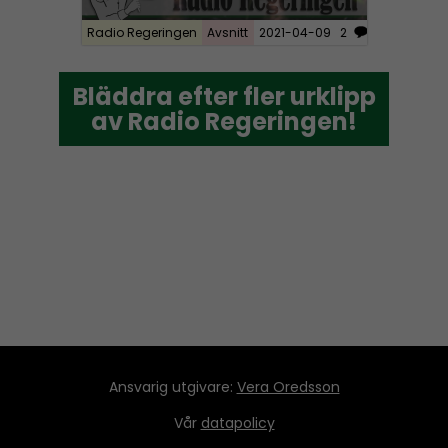
Radio Regeringen
Avsnitt
2021-04-09
2
Bläddra efter fler urklipp
Bläddra efter fler urklipp
av Radio Regeringen!
av Radio Regeringen!
Ansvarig utgivare:
Vera Oredsson
Vår
datapolicy