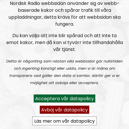
d
Nordisk Radio webbsidan använder sig av webb-
i
baserade kakor och spårar trafik till våra
Radio Regeringen #199:
Sex, kärlek och förhållanden
o
uppladdningar, detta krävs för att webbsidan ska
P
fungera.
l
Du kan välja att inte blir spårad och att inte ta
a
emot kakor, men då kan vi tyvärr inte tillhandahålla
y
vår tjänst.
e
r
Detta är någonting som nästan alla webbsidor gör nuförtiden
Radio Regeringen
Avsnitt
2021-06-11
och ingenting konstigt eller udda, men vi är måna om
transparens vad gäller den data vi samlar, därför ger vi er
Sunda värderingar i ett osunt
möjlighet att avböja eller acceptera.
samhälle
Acceptera vår datapolicy
Avböj vår datapolicy
Läs mer om vår datapolicy
A
00:00
00:00