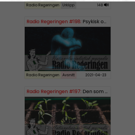
u
Radio Regeringen
Urklipp
148
d
i
Radio Regeringen #198:
Psykisk ohälsa
o
P
l
a
y
e
r
Radio Regeringen
Avsnitt
2021-04-23
Radio Regeringen #197:
Den som sår får skörda, del 3