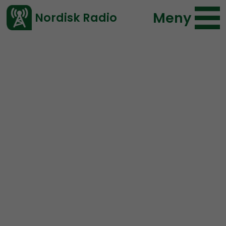
Meny
Nordisk Radio
Vårt senaste avsnitt!
Urklipp
Radio Regeringen
Elin Reinhardt
228 lyssningar
2019-12-28 00:59
Ladda ned ⇓
</> embed
Radio Regeringens årliga