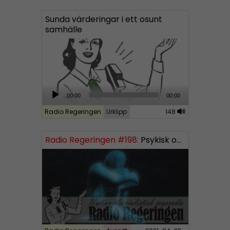
Sunda värderingar i ett osunt
samhälle
A
00:00
00:00
u
Radio Regeringen
Urklipp
148
d
i
Radio Regeringen #198:
Psykisk ohälsa
o
P
l
a
y
e
r