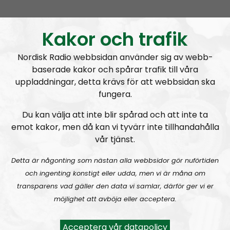
Märk donationen “RR” eller “Radio
Regeringen”!
Kakor och trafik
Nordisk Radio webbsidan använder sig av webb-
Kontakta Radio Regeringen:
baserade kakor och spårar trafik till våra
Har du tips eller frågor? Maila Radio Regeringen på
uppladdningar, detta krävs för att webbsidan ska
radioregeringen@nordiskradio.se
fungera.
Radio Regeringens telefonummer:
02 1495 1488
Du kan välja att inte blir spårad och att inte ta
Radio Regeringens
Spreaker-kanal
.
emot kakor, men då kan vi tyvärr inte tillhandahålla
vår tjänst.
Detta är någonting som nästan alla webbsidor gör nuförtiden
och ingenting konstigt eller udda, men vi är måna om
transparens vad gäller den data vi samlar, därför ger vi er
möjlighet att avböja eller acceptera.
Acceptera vår datapolicy