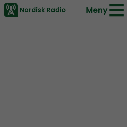
Meny
Nordisk Radio
Vårt senaste avsnitt!
Avsnitt
Radio Regeringen
Nordisk Radio
2019-12-27 20:00
Ladda ned ⇓
</> embed
Radio Regeringen #173:
RRs årliga utmärkelser