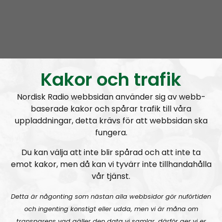
Nordic Frontier
Avsnitt
2024-06-17
Kakor och trafik
NORDIC FRONTIER #283:
Warren Balogh of Warstrike
Nordisk Radio webbsidan använder sig av webb-
baserade kakor och spårar trafik till våra
uppladdningar, detta krävs för att webbsidan ska
fungera.
Du kan välja att inte blir spårad och att inte ta
emot kakor, men då kan vi tyvärr inte tillhandahålla
vår tjänst.
Nordic Frontier
Avsnitt
2024-06-10
Detta är någonting som nästan alla webbsidor gör nuförtiden
och ingenting konstigt eller udda, men vi är måna om
NORDIC FRONTIER #282:
Tuukka Kuru of Sinimusta Liike
transparens vad gäller den data vi samlar, därför ger vi er