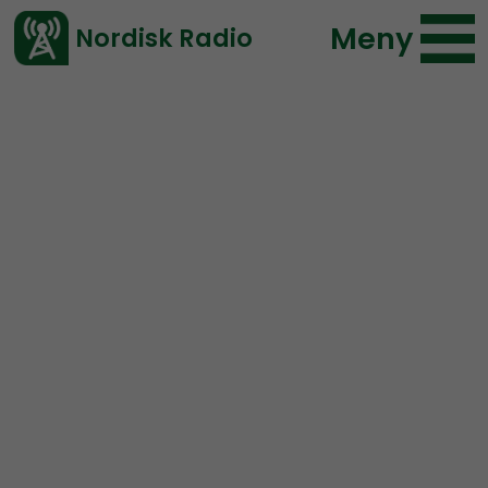
Meny
Nordisk Radio
Vårt senaste avsnitt!
Urklipp
Nordic Frontier
Nordisk Radio
26 lyssningar
2019-12-11 01:14
Ladda ned ⇓
</> embed
Radio excerpts on