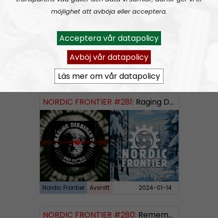
möjlighet att avböja eller acceptera.
Acceptera vår datapolicy
Avböj vår datapolicy
Läs mer om vår datapolicy
Nordic Frontier
Avsnitt
2024-06-02
NORDIC FRONTIER #281:
Raging Dissident
Nordic Frontier
Avsnitt
2024-01-14
NORDIC FRONTIER #280:
Remembering 2023 and looking forward