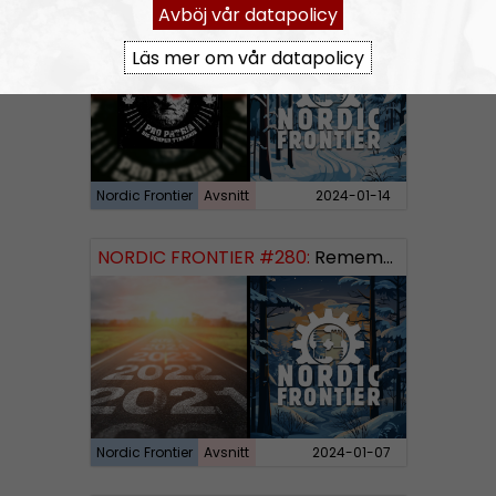
NORDIC FRONTIER #281:
Raging Dissident
Avböj vår datapolicy
Läs mer om vår datapolicy
Nordic Frontier
Avsnitt
2024-01-14
NORDIC FRONTIER #280:
Remembering 2023 and looking forward
Nordic Frontier
Avsnitt
2024-01-07