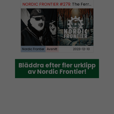
NORDIC FRONTIER #279:
The Ferryman’s Toll
Nordic Frontier
Avsnitt
2023-12-10
Bläddra efter fler urklipp
Bläddra efter fler urklipp
av Nordic Frontier!
av Nordic Frontier!