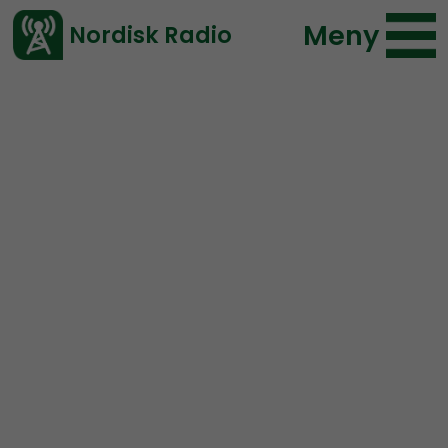
Meny
Nordisk Radio
Vårt senaste avsnitt!
Urklipp
Nordic Frontier
Nordisk Radio
266 lyssningar
2019-12-27 18:29
Ladda ned ⇓
</> embed
Never listen to a Jew