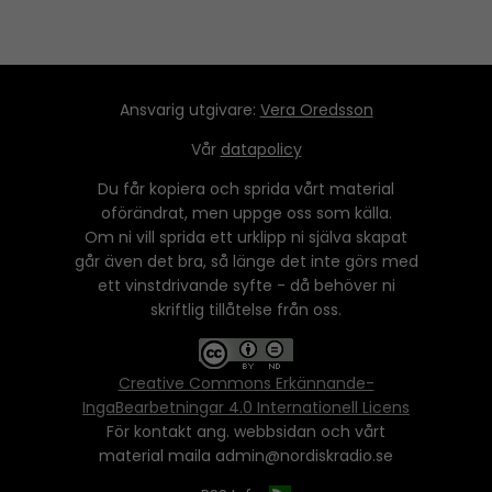
Ansvarig utgivare:
Vera Oredsson
Vår
datapolicy
Du får kopiera och sprida vårt material
oförändrat, men uppge oss som källa.
Om ni vill sprida ett urklipp ni själva skapat
går även det bra, så länge det inte görs med
ett vinstdrivande syfte - då behöver ni
skriftlig tillåtelse från oss.
Creative Commons Erkännande-
IngaBearbetningar 4.0 Internationell Licens
För kontakt ang. webbsidan och vårt
material maila admin@nordiskradio.se