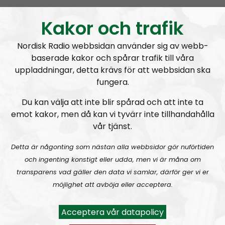
Kakor och trafik
Nordisk Radio webbsidan använder sig av webb-
baserade kakor och spårar trafik till våra
uppladdningar, detta krävs för att webbsidan ska
fungera.
Nordic Frontier
Avsnitt
2024-06-10
Du kan välja att inte blir spårad och att inte ta
NORDIC FRONTIER #282:
Tuukka Kuru of Sinimusta Liike
emot kakor, men då kan vi tyvärr inte tillhandahålla
vår tjänst.
Detta är någonting som nästan alla webbsidor gör nuförtiden
och ingenting konstigt eller udda, men vi är måna om
transparens vad gäller den data vi samlar, därför ger vi er
möjlighet att avböja eller acceptera.
Nordic Frontier
Avsnitt
2024-06-02
Acceptera vår datapolicy