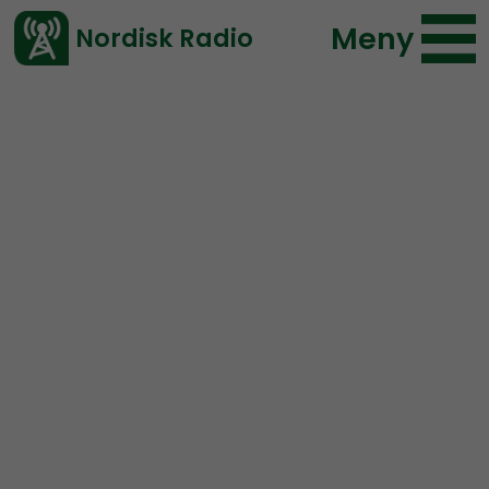
Meny
Nordisk Radio
Vårt senaste avsnitt!
Urklipp
NR Bohuslän
Nordisk Radio
57 lyssningar
2019-08-31 17:35
Ladda ned ⇓
</> embed
När Tommy gör
övergångar