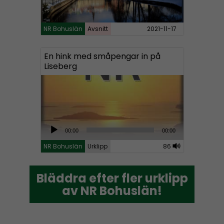
e
r
NR Bohuslän
Avsnitt
2021-11-17
En hink med småpengar in på
Liseberg
A
00:00
00:00
u
NR Bohuslän
Urklipp
86
d
i
Bläddra efter fler urklipp
Bläddra efter fler urklipp
o
av NR Bohuslän!
av NR Bohuslän!
P
l
a