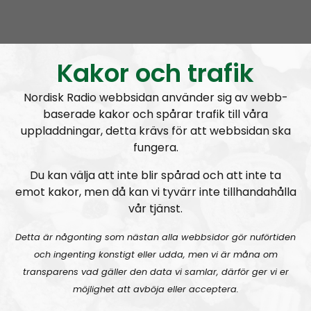
Elin Reinhardt
Blogginlägg
2021-12-08
Kaosregeringens sandlådenivå
Kakor och trafik
Nordisk Radio webbsidan använder sig av webb-
baserade kakor och spårar trafik till våra
uppladdningar, detta krävs för att webbsidan ska
fungera.
A
00:00
00:00
u
Du kan välja att inte blir spårad och att inte ta
NR Bohuslän
Urklipp
53
d
emot kakor, men då kan vi tyvärr inte tillhandahålla
i
vår tjänst.
NR Bohuslän #108:
Barnamord
o
P
Detta är någonting som nästan alla webbsidor gör nuförtiden
l
och ingenting konstigt eller udda, men vi är måna om
a
transparens vad gäller den data vi samlar, därför ger vi er
y
möjlighet att avböja eller acceptera.
e