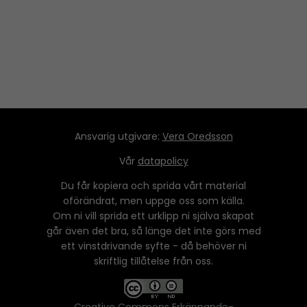
y
e
r
Ansvarig utgivare:
Vera Oredsson
Vår
datapolicy
Du får kopiera och sprida vårt material
oförändrat, men uppge oss som källa.
Om ni vill sprida ett urklipp ni själva skapat
går även det bra, så länge det inte görs med
ett vinstdrivande syfte - då behöver ni
skriftlig tillåtelse från oss.