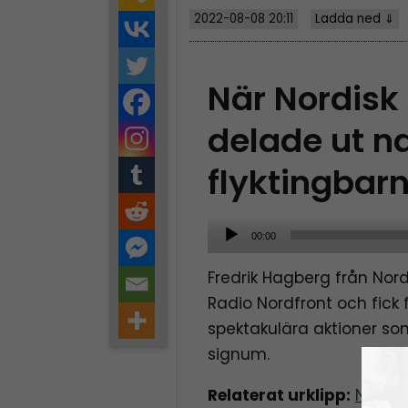
2022-08-08 20:11
Ladda ned ⇓
När Nordis
delade ut na
flyktingbar
A
00:00
u
Fredrik Hagberg från No
d
Radio Nordfront och fick 
i
spektakulära aktioner so
o
signum.
P
l
Relaterat urklipp:
Nordi
a