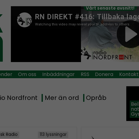
Vårt senaste avsnitt!
ender
Om oss
Inbäddningar
RSS
Donera
Kontakt
io Nordfront
Mer än ord
Opråb
Be
na
Gy
isk Radio
113 lyssningar