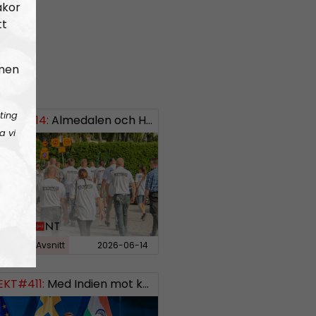
akor
tt
 men
ting
EKT#414:
ISH: 0738958452
Almedalen och Hübinettes fall
a vi
rdfront
Avsnitt
2026-06-14
EKT#411:
Med Indien mot kosmos SWISH: 0700738064