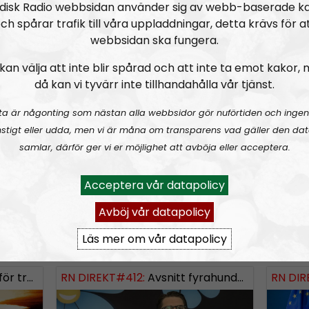
disk Radio webbsidan använder sig av webb-baserade k
w
ch spårar trafik till våra uppladdningar, detta krävs för a
n
 med Fredrik Hagberg
webbsidan ska fungera.
A
kan välja att inte blir spårad och att inte ta emot kakor,
r
då kan vi tyvärr inte tillhandahålla vår tjänst.
r
ta är någonting som nästan alla webbsidor gör nuförtiden och ingen
o
ngsinvasionen
RN DIREKT#415:
Sommarlov och prepping
SWISH: 0738958452
RN DIR
SW
stigt eller udda, men vi är måna om transparens vad gäller den dat
w
samlar, därför ger vi er möjlighet att avböja eller acceptera.
k
e
Acceptera vår datapolicy
y
Avböj vår datapolicy
s
t
Läs mer om vår datapolicy
6-08-02
Radio Nordfront
Avsnitt
2026-06-29
Radio No
o
i
rldskriget
RN DIREKT#412:
Avsnitt fyrahundratolv SWISH: 0700738064
RN DIR
n
c