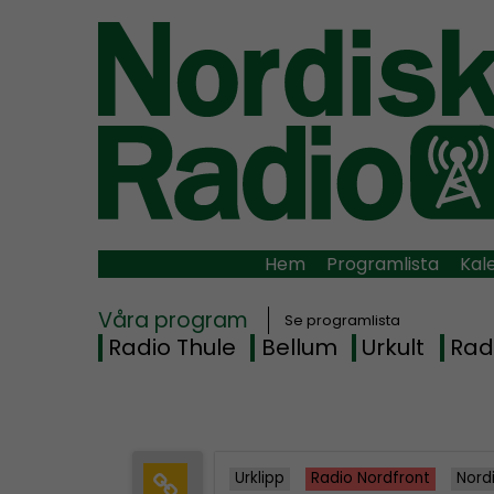
Hem
Programlista
Kal
Våra program
Se programlista
Radio Thule
Bellum
Urkult
Rad
Urklipp
Radio Nordfront
Nord