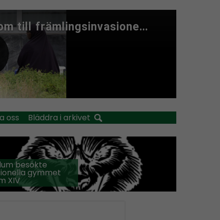
a oss
Bläddra i arkivet
llum besökte
tionella gymmet
m XIV