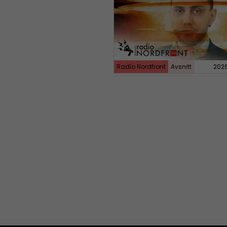
Radio Nordfront
Avsnitt
202