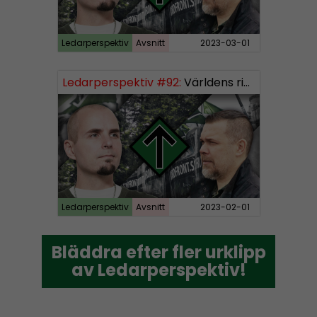
Ledarperspektiv
Avsnitt
2023-03-01
Ledarperspektiv #92:
Världens rikaste, vinster i välfärden och nazistiska lekfarbröder
Ledarperspektiv
Avsnitt
2023-02-01
Bläddra efter fler urklipp
Bläddra efter fler urklipp
av Ledarperspektiv!
av Ledarperspektiv!