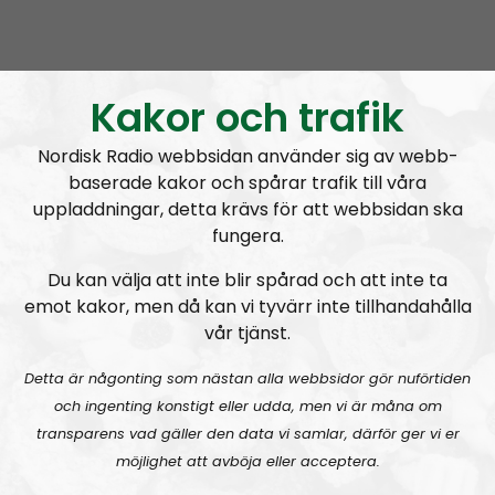
Ledarperspektiv
Avsnitt
2023-05-31
Ledarperspektiv #95:
Äta myror?! Livsmedel – inflation och produktion
Kakor och trafik
Nordisk Radio webbsidan använder sig av webb-
baserade kakor och spårar trafik till våra
uppladdningar, detta krävs för att webbsidan ska
fungera.
Du kan välja att inte blir spårad och att inte ta
Ledarperspektiv
Avsnitt
2023-04-26
emot kakor, men då kan vi tyvärr inte tillhandahålla
vår tjänst.
Själsliga Golems
Detta är någonting som nästan alla webbsidor gör nuförtiden
och ingenting konstigt eller udda, men vi är måna om
transparens vad gäller den data vi samlar, därför ger vi er
möjlighet att avböja eller acceptera.