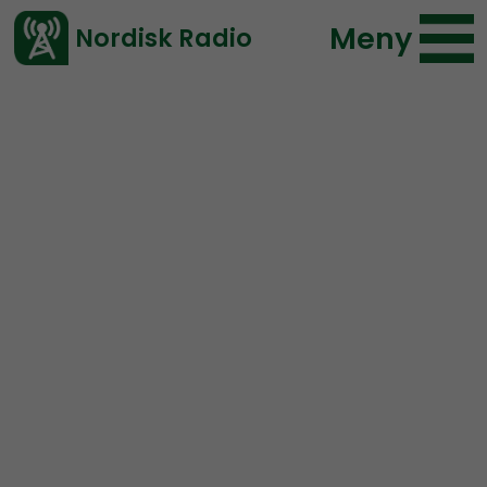
Meny
Nordisk Radio
Vårt senaste avsnitt!
Urklipp
Ledarperspektiv
Nordisk Radio
221 lyssningar
2022-01-28 23:25
Ladda ned ⇓
</> embed
Man hälsar inte på en