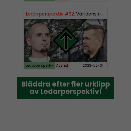
Ledarperspektiv #92:
Världens rikaste, vinster i välfärden och nazistiska lekfarbröder
Ledarperspektiv
Avsnitt
2023-02-01
Bläddra efter fler urklipp
Bläddra efter fler urklipp
av Ledarperspektiv!
av Ledarperspektiv!