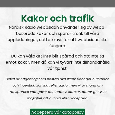
Ledarperspektiv #95:
Äta myror?! Livsmedel – inflation och produktion
Kakor och trafik
Nordisk Radio webbsidan använder sig av webb-
baserade kakor och spårar trafik till våra
uppladdningar, detta krävs för att webbsidan ska
fungera.
Ledarperspektiv
Avsnitt
2023-04-26
Du kan välja att inte blir spårad och att inte ta
emot kakor, men då kan vi tyvärr inte tillhandahålla
Själsliga Golems
vår tjänst.
Detta är någonting som nästan alla webbsidor gör nuförtiden
och ingenting konstigt eller udda, men vi är måna om
transparens vad gäller den data vi samlar, därför ger vi er
A
möjlighet att avböja eller acceptera.
00:00
00:00
u
Ledarperspektiv
Urklipp
369
d
Acceptera vår datapolicy