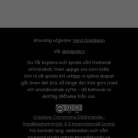
Ansvarig utgivare:
Vera Oredsson
Vår
datapolicy
Du får kopiera och sprida vårt material
oförändrat, men uppge oss som källa.
Om ni vill sprida ett urklipp ni själva skapat
går även det bra, så länge det inte görs med
ett vinstdrivande syfte - då behöver ni
skriftlig tillåtelse från oss.
Creative Commons Erkännande-
IngaBearbetningar 4.0 Internationell Licens
För kontakt ang. webbsidan och vårt
material maila admin@nordiskradio.se