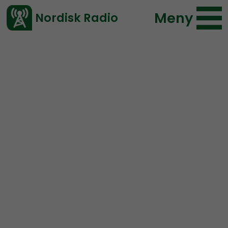
Meny
Nordisk Radio
Vårt senaste avsnitt!
Urklipp
Ledarperspektiv
Nordisk Radio
67 lyssningar
2020-01-14 15:21
Ladda ned ⇓
</> embed
Lokalt partiarbete