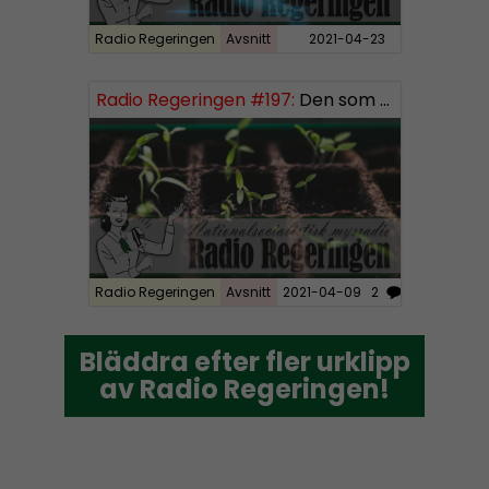
r
Radio Regeringen
Avsnitt
2021-04-23
Radio Regeringen #197:
Den som sår får skörda, del 3
Radio Regeringen
Avsnitt
2021-04-09
2
Bläddra efter fler urklipp
Bläddra efter fler urklipp
av Radio Regeringen!
av Radio Regeringen!