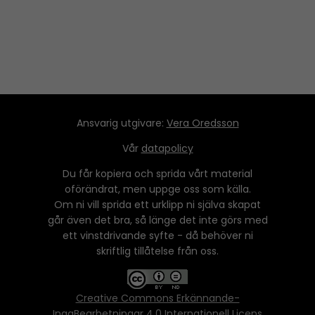
Ansvarig utgivare:
Vera Oredsson
Vår
datapolicy
Du får kopiera och sprida vårt material
oförändrat, men uppge oss som källa.
Om ni vill sprida ett urklipp ni själva skapat
går även det bra, så länge det inte görs med
ett vinstdrivande syfte - då behöver ni
skriftlig tillåtelse från oss.
Creative Commons Erkännande-
IngaBearbetningar 4.0 Internationell Licens