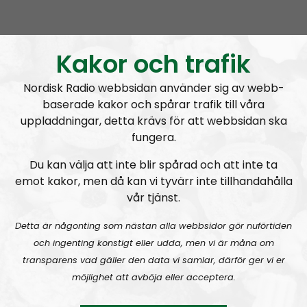
Att hålla ihop förhållandet
Kakor och trafik
Nordisk Radio webbsidan använder sig av webb-
baserade kakor och spårar trafik till våra
uppladdningar, detta krävs för att webbsidan ska
A
fungera.
00:00
00:00
u
Radio Regeringen
Urklipp
164
Du kan välja att inte blir spårad och att inte ta
d
emot kakor, men då kan vi tyvärr inte tillhandahålla
i
Radio Regeringen #199:
Sex, kärlek och förhållanden
vår tjänst.
o
P
Detta är någonting som nästan alla webbsidor gör nuförtiden
l
och ingenting konstigt eller udda, men vi är måna om
a
transparens vad gäller den data vi samlar, därför ger vi er
y
möjlighet att avböja eller acceptera.
e
r