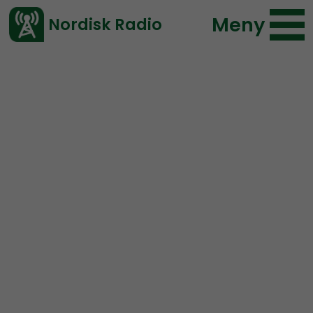
Meny
Nordisk Radio
Vårt senaste avsnitt!
Urklipp
Radio Regeringen
Nordisk Radio
104 lyssningar
2020-03-17 01:00
Ladda ned ⇓
</> embed
“Kattjävel” lever rövare i