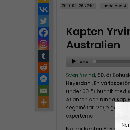
2019-08-26 22:58
Ladda ned ⇓
Kapten Yrvin
Australien
A
00:00
u
Sven Yrvind
, 80, är Bohus
d
Heyerdahl. En världsbe
i
under 60 år hunnit med s
o
Atlanten och runda Kap
P
segelbåtar. Varje gång h
l
experterna.
a
y
Nor
Nu har Kapten Yrvind best