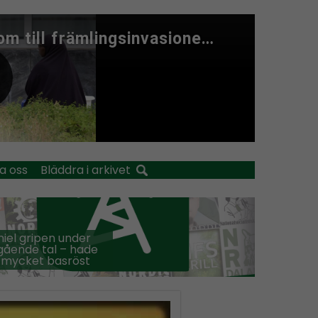
a oss
Bläddra i arkivet
iel gripen under
ående tal – hade
 mycket basröst