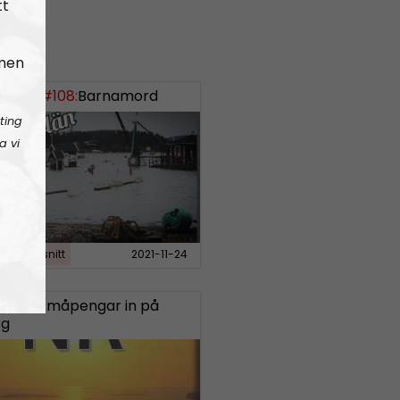
tt
 men
uslän #108:
Barnamord
ting
a vi
slän
Avsnitt
2021-11-24
k med småpengar in på
rg