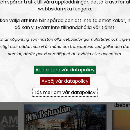
ch spårar trafik till våra uppladdningar, detta krävs för a
n
stralien.
webbsidan ska fungera.
A
r
kan välja att inte blir spårad och att inte ta emot kakor,
då kan vi tyvärr inte tillhandahålla vår tjänst.
r
Kaosregeringens sandlådenivå
NR Boh
o
ta är någonting som nästan alla webbsidor gör nuförtiden och ingen
w
stigt eller udda, men vi är måna om transparens vad gäller den dat
k
samlar, därför ger vi er möjlighet att avböja eller acceptera.
e
y
Acceptera vår datapolicy
A
U
00:00
00:00
s
u
s
Avböj vår datapolicy
21-12-08
NR Bohu
NR Bohuslän
Urklipp
54
t
d
e
Läs mer om vår datapolicy
o
i
U
stian
NR Bohuslän #107:
En röd hummer
En hin
o
i
p
Lisebe
P
/
n
l
D
c
a
o
r
y
w