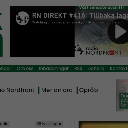
Vårt senaste avsnitt!
ender
Om oss
Inbäddningar
RSS
Donera
Kontakt
io Nordfront
Mer än ord
Opråb
Dan
påg
för
Radio
36 lyssningar