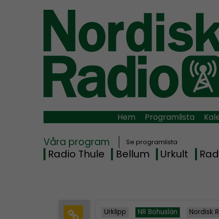
Hem
Programlista
Kal
Våra program
Se programlista
Radio Thule
Bellum
Urkult
Rad
Urklipp
NR Bohuslän
Nordisk 